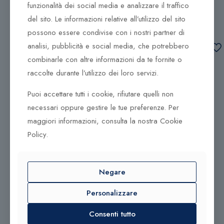
funzionalità dei social media e analizzare il traffico
DCAZ9331.006
DCAR9353.010
del sito. Le informazioni relative all’utilizzo del sito
1.153,00
€
2.087,00
€
possono essere condivise con i nostri partner di
Aggiungi al
Aggiungi al
analisi, pubblicità e social media, che potrebbero
carrello
carrello
combinarle con altre informazioni da te fornite o
raccolte durante l’utilizzo dei loro servizi.
Aggiungi al
Aggiungi al
Puoi accettare tutti i cookie, rifiutare quelli non
carrello
carrello
necessari oppure gestire le tue preferenze. Per
maggiori informazioni, consulta la nostra Cookie
Policy.
Negare
Anello DonnaOro
Anello Trilogy DonnaOro
Personalizzare
Smeraldo e Diamanti
Diamanti DAT11174.S033
DCAE9232.050
Consenti tutto
3.120,00
€
1.572,00
€