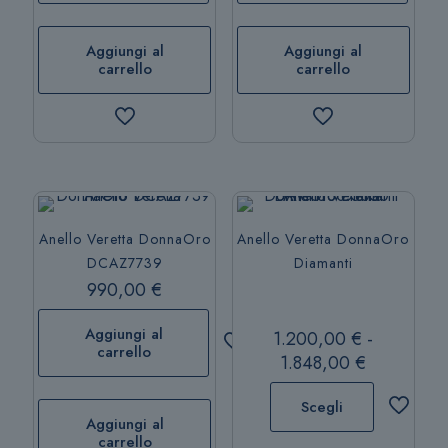
Aggiungi al
Aggiungi al
carrello
carrello
Anello Veretta DonnaOro
Anello Veretta DonnaOro
DCAZ7739
Diamanti
990,00
€
Aggiungi al
1.200,00
€
-
carrello
Fascia
1.848,00
€
di
Scegli
prezzo:
Aggiungi al
da
carrello