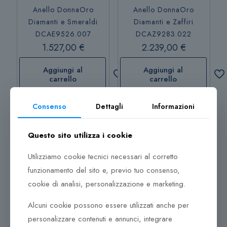
Anello DonnaOro
Anello DonnaOro
Diamanti e Smeraldi
Diamanti e Zaffiri
DCAE9526.007
DCAZ9283.022
1.527,00
€
2.239,00
€
Aggiungi al
Aggiungi al
carrello
carrello
Consenso
Dettagli
Informazioni
Aggiungi al
Aggiungi al
carrello
carrello
Questo sito utilizza i cookie
Utilizziamo cookie tecnici necessari al corretto
funzionamento del sito e, previo tuo consenso,
cookie di analisi, personalizzazione e marketing.
Alcuni cookie possono essere utilizzati anche per
Anello DonnaOro
Anello DonnaOro Rubino
personalizzare contenuti e annunci, integrare
Diamanti e Zaffiri
e Diamanti