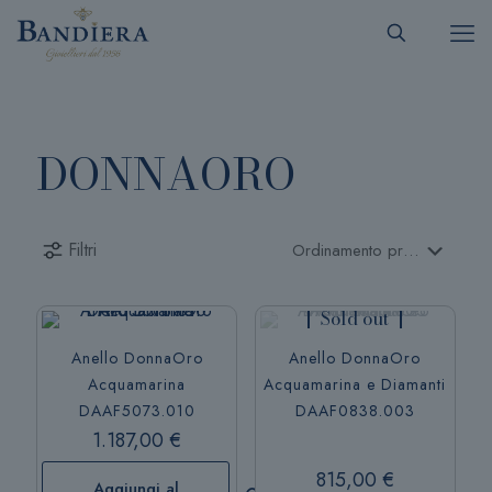
DONNAORO
Filtri
Sold out
Anello DonnaOro
Anello DonnaOro
Acquamarina
Acquamarina e Diamanti
DAAF5073.010
DAAF0838.003
1.187,00
€
815,00
€
Aggiungi al