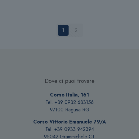
varianti.
Le
opzioni
possono
1
2
essere
scelte
nella
pagina
del
prodotto
Dove ci puoi trovare
Corso Italia, 161
Tel. +39 0932 683156
97100 Ragusa RG
Corso Vittorio Emanuele 79/A
Tel. +39 0933 942394
95042 Grammichele CT