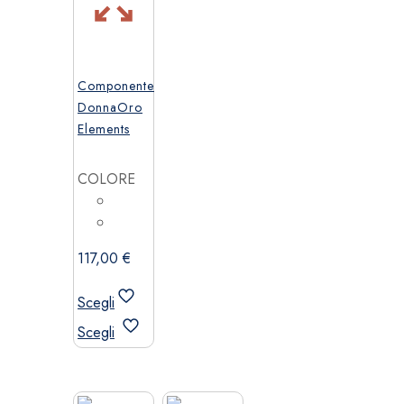
Componente
DonnaOro
Elements
COLORE
117,00
€
Scegli
Questo
Scegli
prodotto
ha
più