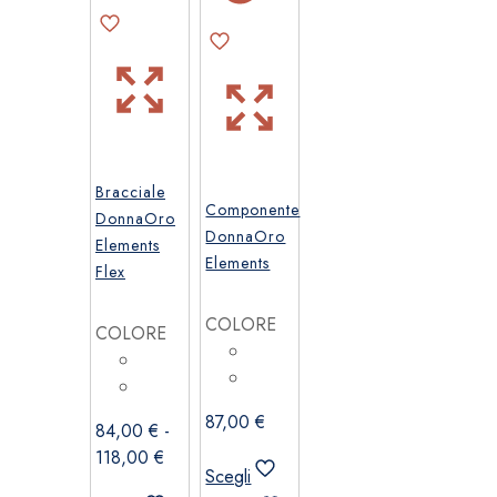
pagina
del
prodotto
Bracciale
Componente
DonnaOro
DonnaOro
Elements
Elements
Flex
COLORE
COLORE
87,00
€
84,00
€
-
Fascia
118,00
€
Scegli
di