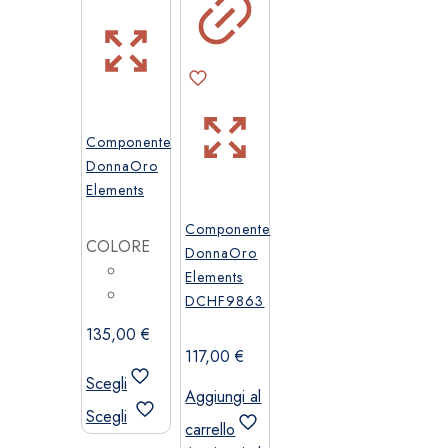
prodotto
Componente
DonnaOro
Elements
Componente
COLORE
DonnaOro
Elements
DCHF9863
135,00
€
117,00
€
Scegli
Aggiungi al
Questo
Scegli
carrello
prodotto