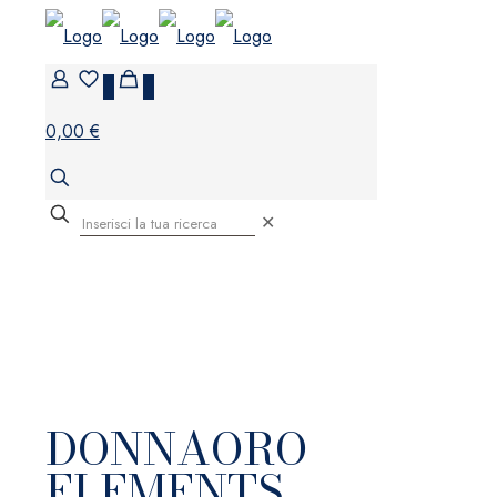
0
0
0,00 €
✕
DONNAORO
ELEMENTS