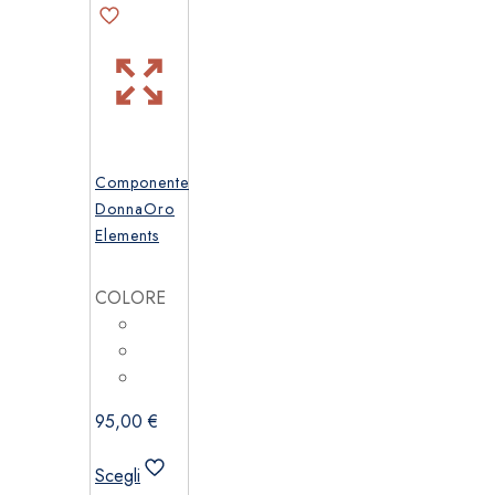
del
del
prodotto
prodotto
Componente
DonnaOro
Elements
COLORE
95,00
€
Scegli