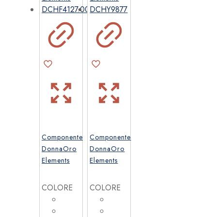
possono
essere
scelte
nella
pagina
del
prodotto
Componente
Componente
DonnaOro
DonnaOro
Elements
Elements
COLORE
COLORE