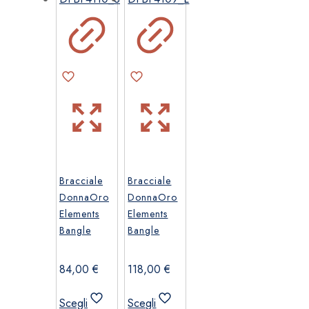
possono
essere
scelte
nella
pagina
del
prodotto
Bracciale
Bracciale
DonnaOro
DonnaOro
Elements
Elements
Bangle
Bangle
84,00
€
118,00
€
Scegli
Scegli