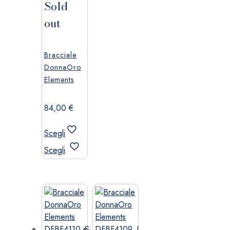
Sold
out
Bracciale
DonnaOro
Elements
84,00
€
Scegli
Questo
Scegli
prodotto
ha
più
varianti.
Le
opzioni