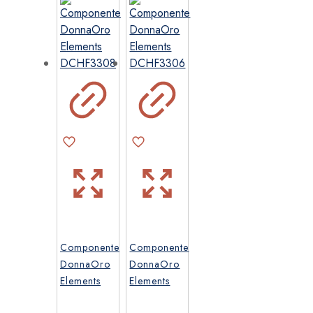
varianti.
Le
opzioni
possono
essere
scelte
nella
pagina
del
prodotto
Componente
Componente
DonnaOro
DonnaOro
Elements
Elements