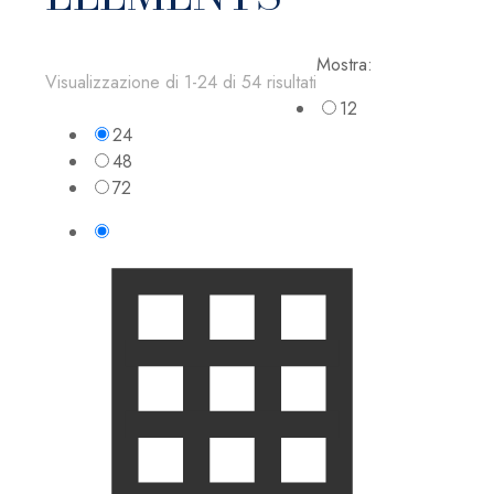
Mostra:
Visualizzazione di 1-24 di 54 risultati
12
24
48
72