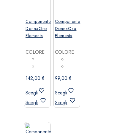
Componente
Componente
DonnaOro
DonnaOro
Elements
Elements
COLORE
COLORE
142,00
€
99,00
€
Scegli
Scegli
Questo
Questo
Scegli
Scegli
prodotto
prodotto
ha
ha
più
più
varianti.
varianti.