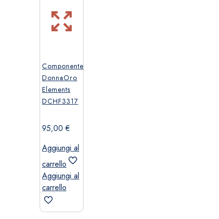
Componente
DonnaOro
Elements
DCHF3317
95,00
€
Aggiungi al
carrello
Aggiungi al
carrello