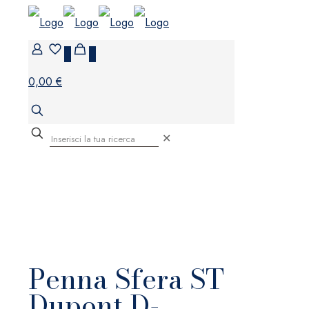
0
0
0,00 €
✕
Penna Sfera ST
Dupont D-