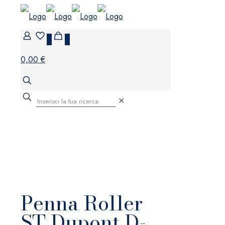
0
0
0,00 €
✕
Penna Roller
ST Dupont D-