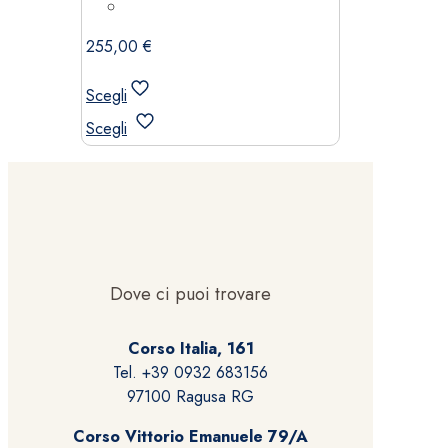
255,00
€
Scegli
Questo
Scegli
prodotto
ha
più
varianti.
Le
opzioni
possono
Dove ci puoi trovare
essere
scelte
Corso Italia, 161
nella
Tel. +39 0932 683156
pagina
97100 Ragusa RG
del
prodotto
Corso Vittorio Emanuele 79/A