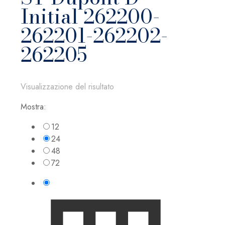
Initial 262200-
262201-262202-
262205
Visualizzazione del risultato
Mostra:
12
24
48
72