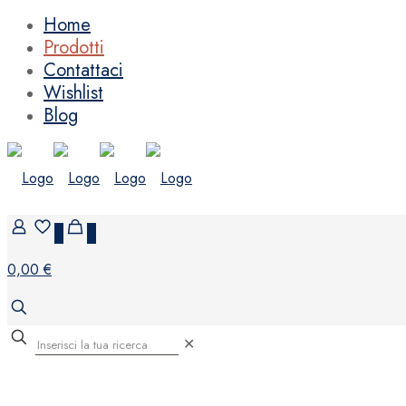
Home
Prodotti
Contattaci
Wishlist
Blog
0
0
0,00 €
✕