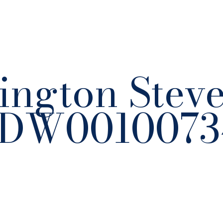
ington Stev
n DW0010073