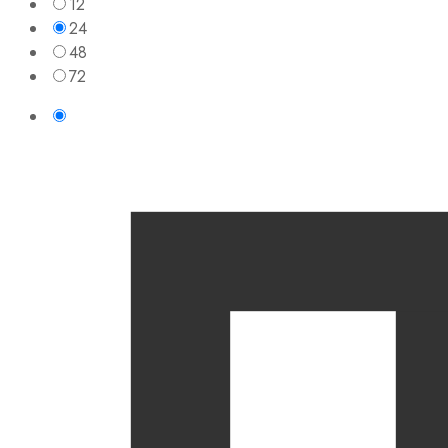
12
24
48
72