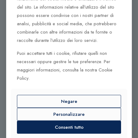
97100 Ragusa RG
del sito. Le informazioni relative all’utilizzo del sito
Corso Vittorio Emanuele 79/A
possono essere condivise con i nostri partner di
Tel. +39 0933 942394
analisi, pubblicità e social media, che potrebbero
95042 Grammichele CT
combinarle con altre informazioni da te fornite o
raccolte durante l’utilizzo dei loro servizi.
Puoi accettare tutti i cookie, rifiutare quelli non
necessari oppure gestire le tue preferenze. Per
maggiori informazioni, consulta la nostra Cookie
© 2025 Gioielleria Bandiera
P.IVA:01235880885 | Sito realizzato da
BSS SRL
Policy.
Negare
Contattaci qui
Personalizzare
Tel. +39 0932 683156
Tel. +39 0933 942394
Consenti tutto
info@bandiera1956.it