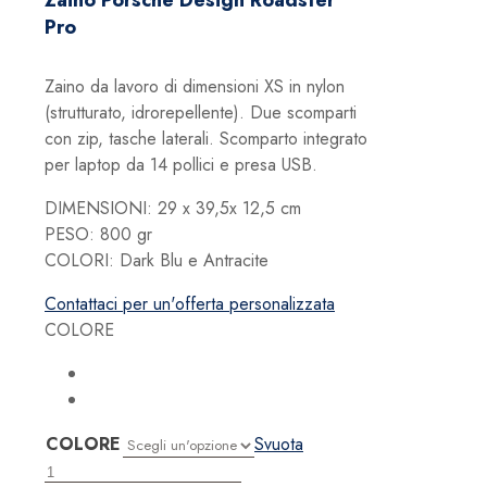
Zaino Porsche Design Roadster
era:
è:
Pro
339,00 €.
203,40 €.
Zaino da lavoro di dimensioni XS in nylon
(strutturato, idrorepellente). Due scomparti
con zip, tasche laterali. Scomparto integrato
per laptop da 14 pollici e presa USB.
DIMENSIONI: 29 x 39,5x 12,5 cm
PESO: 800 gr
COLORI: Dark Blu e Antracite
Contattaci per un'offerta personalizzata
COLORE
COLORE
Svuota
Zaino