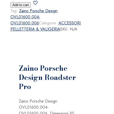
Porsche
Add to cart
Design
Tag:
Zaino Porsche Design
Roadster
OVL01600.004-
Pro
OVL01600.006
Categorie:
ACCESSORI
,
quantità
PELLETTERIA & VALIGERIA
SKU:
N/A
Zaino Porsche
Design Roadster
Pro
Zaino Porsche Design
OVL01600.004-
OVL01600.006. Dimensioni XS