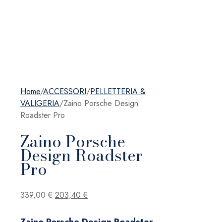
Home
/
ACCESSORI
/
PELLETTERIA &
VALIGERIA
/
Zaino Porsche Design
Roadster Pro
Zaino Porsche
Design Roadster
Pro
Il
Il
339,00
€
203,40
€
prezzo
prezzo
originale
attuale