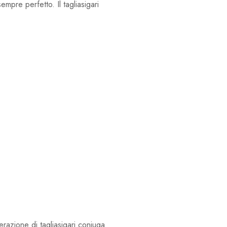
mpre perfetto. Il tagliasigari
razione di tagliasigari coniuga