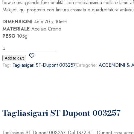
how e una grande funzionalità, con meccanismi a molla e lame affil
Maxijet, qui proposto con finitura cromata e quadrettatura antiusur
DIMENSIONI
46 x 70 x 10mm
MATERIALE
Acciaio Cromo
PESO
105g
Tagliasigari
ST
Add to cart
Dupont
Tag:
Tagliasigari ST-Dupont 003257
Categorie:
ACCENDINI & 
003257
quantità
Tagliasigari ST Dupont 003257
Tagliasigari ST Dupont 003257. Dal 1872 S.T. Dupont crea accesso