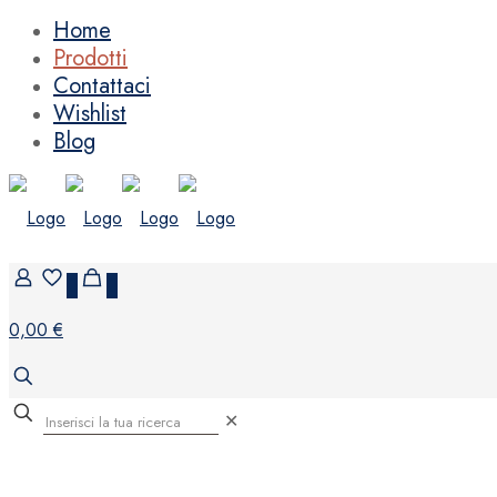
Home
Prodotti
Contattaci
Wishlist
Blog
0
0
0,00 €
✕