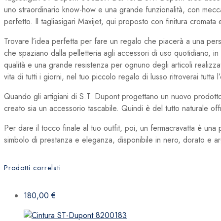
uno straordinario know-how e una grande funzionalità, con meccan
perfetto. Il tagliasigari Maxijet, qui proposto con finitura cromata 
Trovare l’idea perfetta per fare un regalo che piacerà a una pe
che spaziano dalla pelletteria agli accessori di uso quotidiano, in 
qualità e una grande resistenza per ognuno degli articoli realizza
vita di tutti i giorni, nel tuo piccolo regalo di lusso ritroverai tu
Quando gli artigiani di S.T. Dupont progettano un nuovo prodotto,
creato sia un accessorio tascabile. Quindi è del tutto naturale offri
Per dare il tocco finale al tuo outfit, poi, un fermacravatta è una
simbolo di prestanza e eleganza, disponibile in nero, dorato e arg
Prodotti correlati
180,00
€