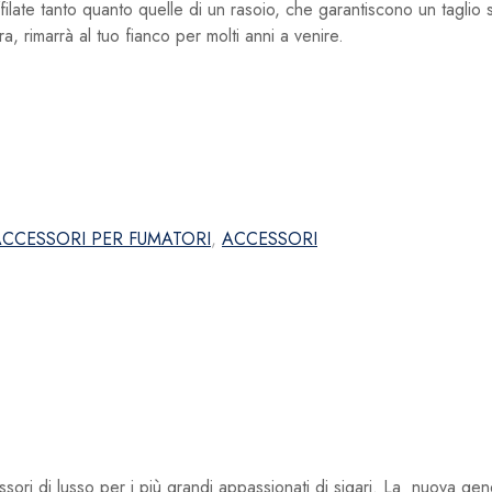
ate tanto quanto quelle di un rasoio, che garantiscono un taglio se
a, rimarrà al tuo fianco per molti anni a venire.
ACCESSORI PER FUMATORI
,
ACCESSORI
ri di lusso per i più grandi appassionati di sigari. La nuova gene