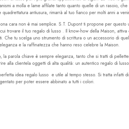
ismi a molla e lame affilate tanto quanto quelle di un rasoio, che
e quadrettatura antiusura, rimarrà al tuo fianco per molti anni a veni
rsona cara non è mai semplice. S.T. Dupont ti propone per questo 
cui trovare il tuo regalo di lusso . Il know-how della Maison, attiva
ti. Che tu scelga uno strumento di scrittura o un accessorio di que
tta l’eleganza e la raffinatezza che hanno reso celebre la Maison.
 la parola chiave è sempre eleganza, tanto che si tratti di pellett
re alla clientela oggetti di alta qualità: un autentico regalo di lusso
 perfetta idea regalo lusso e utile al tempo stesso. Si tratta infatti
entato per poter essere abbinato a tutti i colori.