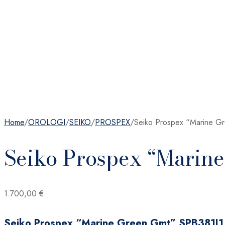
Home
/
OROLOGI
/
SEIKO
/
PROSPEX
/
Seiko Prospex “Marine G
Seiko Prospex “Marin
1.700,00
€
Seiko Prospex “Marine Green Gmt” SPB381J1