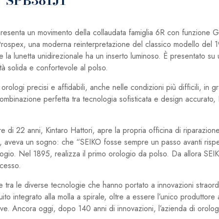
” SPB381J1
senta un movimento della collaudata famiglia 6R con funzione GM
Prospex, una moderna reinterpretazione del classico modello del 
e e la lunetta unidirezionale ha un inserto luminoso. È presentato s
ità solida e confortevole al polso.
ologi precisi e affidabili, anche nelle condizioni più difficili, in 
tri. Combinazione perfetta tra tecnologia sofisticata e design accur
 di 22 anni, Kintaro Hattori, apre la propria officina di riparazion
a, aveva un sogno: che “SEIKO fosse sempre un passo avanti rispett
ogio. Nel 1895, realizza il primo orologio da polso. Da allora SEI
ccesso.
e tra le diverse tecnologie che hanno portato a innovazioni straor
ito integrato alla molla a spirale, oltre a essere l’unico produttor
ive. Ancora oggi, dopo 140 anni di innovazioni, l’azienda di orolo