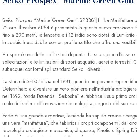
Seiko Prospex “Marine Green Gmt
Seiko Prospex “Marine Green Gmt” SPB381J1. La Manifattura pre
72 ore. Il calibro 6R54 è presentato in questa nuova creazione 
fino a 200 metri, le lancette e i 12 indici sono dotati di Lumibrit
in acciaio inossidabile con un profilo sottile che offre una vestibil
Prospex è una delle collezioni di punta. La sua ragion d’essere: or
sollecitazioni e le limitazioni di sport acquatici, aerei e terres
subacquei conformi agli standard Seiko “diver’s”.
La storia di SEIKO inizia nel 1881, quando un giovane imprenditore
Determinato a diventare un vero pioniere nell’industria orologier
nel 1892, fonda l’azienda “Seikosha” e fabbrica il suo primo orol
ruolo di leader nell’innovazione tecnologica, segreto del suo su
Forte di una grande expertise, l’azienda ha saputo creare sinergi
una vera “manifattura”, che fabbrica i propri componenti, dal circu
tecnologie orologiere: meccanica, al quarzo, Kinetic e Spring Dr