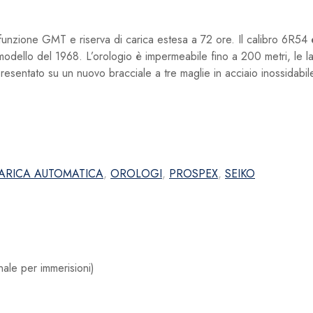
funzione GMT e riserva di carica estesa a 72 ore. Il calibro 6R54
dello del 1968. L’orologio è impermeabile fino a 200 metri, le lan
presentato su un nuovo bracciale a tre maglie in acciaio inossidabil
ARICA AUTOMATICA
,
OROLOGI
,
PROSPEX
,
SEIKO
le per immerisioni)