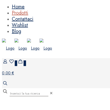
Home
Prodotti
Contattaci
Wishlist
Blog
0
0
0,00 €
✕