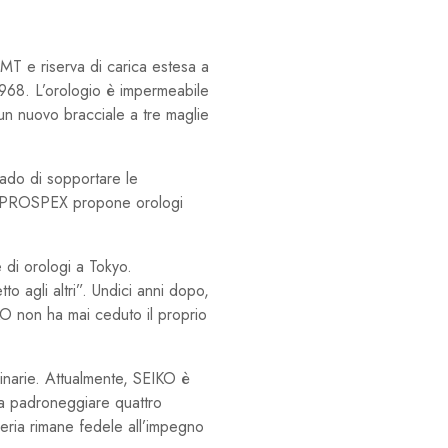
T e riserva di carica estesa a
1968. L’orologio è impermeabile
u un nuovo bracciale a tre maglie
grado di sopportare le
ato, PROSPEX propone orologi
e di orologi a Tokyo.
o agli altri”. Undici anni dopo,
KO non ha mai ceduto il proprio
dinarie. Attualmente, SEIKO è
e a padroneggiare quattro
geria rimane fedele all’impegno