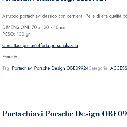
era:
è:
65,00 €.
45,50 €.
Astuccio portachiavi classico con cerniera. Pelle di alta qualit
DIMENSIONI: 70 x 120 x 10 mm
PESO: 100 gr
Contattaci per un'offerta personalizzata
Esaurito
Tag:
Portachiavi Porsche Design OBE09924
Categorie:
ACCESS
Portachiavi Porsche Design OBE0