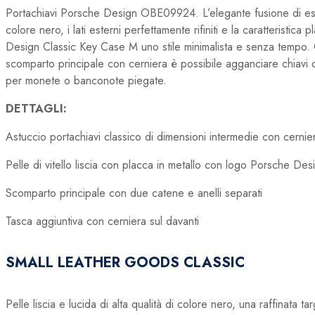
Portachiavi Porsche Design OBE09924. L’elegante fusione di esteti
colore nero, i lati esterni perfettamente rifiniti e la caratteristi
Design Classic Key Case M uno stile minimalista e senza tempo. Qu
scomparto principale con cerniera è possibile agganciare chiavi d
per monete o banconote piegate.
DETTAGLI:
Astuccio portachiavi classico di dimensioni intermedie con cernie
Pelle di vitello liscia con placca in metallo con logo Porsche Des
Scomparto principale con due catene e anelli separati
Tasca aggiuntiva con cerniera sul davanti
SMALL LEATHER GOODS CLASSIC
Pelle liscia e lucida di alta qualità di colore nero, una raffinata 