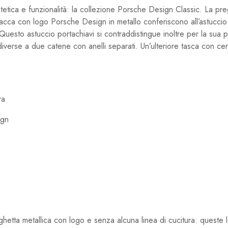
ca e funzionalità: la collezione Porsche Design Classic. La pregia
ca placca con logo Porsche Design in metallo conferiscono all’astucci
esto astuccio portachiavi si contraddistingue inoltre per la sua pe
iverse a due catene con anelli separati. Un’ulteriore tasca con cer
ra
ign
targhetta metallica con logo e senza alcuna linea di cucitura: queste 