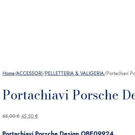
Home
/
ACCESSORI
/
PELLETTERIA & VALIGERIA
/
Portachiavi 
Portachiavi Porsche 
Il
Il
65,00
€
45,50
€
prezzo
prezzo
originale
attuale
Portachiavi Porsche Design OBE09924