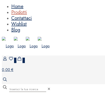
Home
Prodotti
Contattaci
Wishlist
Blog
0
0
0,00 €
✕