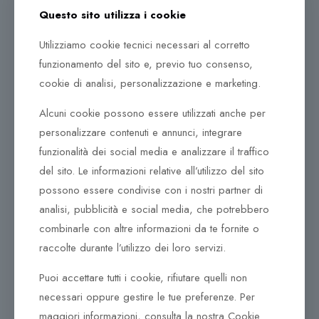
design e tecnologia.
Questo sito utilizza i cookie
Fin dall’inizio a Lancaster, in Pennsylvania, nel 1892,
Utilizziamo cookie tecnici necessari al corretto
Hamilton si è fidato per la professionalità e il savoir
funzionamento del sito e, previo tuo consenso,
faire dei suoi orologiai e per l’accuratezza dei suoi
cookie di analisi, personalizzazione e marketing.
prodotti, in effetti l’industria ferroviaria americana si è
affidata quasi esclusivamente a loro tra la fine del XIX
Alcuni cookie possono essere utilizzati anche per
e l’inizio del XX secolo .
personalizzare contenuti e annunci, integrare
Quando, durante la prima guerra mondiale, i soldati
funzionalità dei social media e analizzare il traffico
hanno richiesto un nuovo tipo di orologio per
del sito. Le informazioni relative all’utilizzo del sito
cronometrare i movimenti delle truppe, sono stati
possono essere condivise con i nostri partner di
adattati gli orologi da tasca per l’uso al polso, il primo
analisi, pubblicità e social media, che potrebbero
passo di una lunga collaborazione con l’esercito
combinarle con altre informazioni da te fornite o
americano. Questo rapporto è continuato durante la
raccolte durante l’utilizzo dei loro servizi.
seconda guerra mondiale, quando Hamilton ha
interrotto tutta la produzione di consumo e, tra il 1942
Puoi accettare tutti i cookie, rifiutare quelli non
e il 1945, ha prodotto oltre un milione di orologi militari,
necessari oppure gestire le tue preferenze. Per
inclusi 10.000 cronometri da marina. Questi
maggiori informazioni, consulta la nostra Cookie