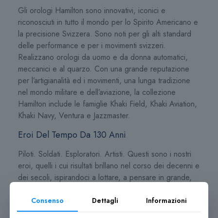
Gli orologi Hamilton sono innovativi, iconici e
riconosciuti in tutto il mondo per lo Spirito Americano e
la precisione Svizzera. Sono noti per gli alti standard
delle performance e per i movimenti svizzeri.
Realizzano orologi da uomo e da donna automatici,
meccanici e al quarzo. Con una grande reputazione
per l’artigianalità ed i movimenti, una lunga tradizione
nel mondo militare e dell’aviazione, la collezione
Hamilton include le famiglie Khaki Field, Khaki Aviation,
Khaki Navy, Ventura e Jazzmaster.
Eroi Del Tempo Da 130 Anni
Piloti. Soldati. Esploratori. Artisti. Questi sono i nostri
eroi, quelli i cui risultati brillano nel corso dei decenni e
dei secoli, ispirandoci a lottare, a pensare in grande,
ad andare avanti con coraggio. Per 130 anni, Hamilton
Watch ha sostenuto gli sforzi di questi eroi, fornendo
Consenso
Dettagli
Informazioni
loro segnatempo senza precedenti per precisione,