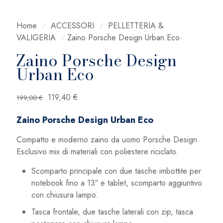
Home
/
ACCESSORI
/
PELLETTERIA &
VALIGERIA
/
Zaino Porsche Design Urban Eco
Zaino Porsche Design
Urban Eco
Il
Il
119,40
€
199,00
€
prezzo
prezzo
Zaino Porsche Design Urban Eco
originale
attuale
era:
è:
Compatto e moderno zaino da uomo Porsche Design.
199,00 €.
119,40 €.
Esclusivo mix di materiali con poliestere riciclato.
Scomparto principale con due tasche imbottite per
notebook fino a 13″ e tablet, scomparto aggiuntivo
con chiusura lampo.
Tasca frontale, due tasche laterali con zip, tasca