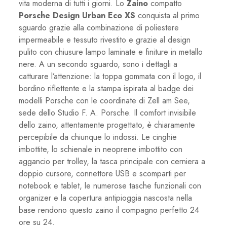
vita moderna di tutti i giorni. Lo
Zaino
compatto
Porsche Design Urban Eco XS
conquista al primo
sguardo grazie alla combinazione di poliestere
impermeabile e tessuto rivestito e grazie al design
pulito con chiusure lampo laminate e finiture in metallo
nere. A un secondo sguardo, sono i dettagli a
catturare l’attenzione: la toppa gommata con il logo, il
bordino riflettente e la stampa ispirata al badge dei
modelli Porsche con le coordinate di Zell am See,
sede dello Studio F. A. Porsche. Il comfort invisibile
dello zaino, attentamente progettato, è chiaramente
percepibile da chiunque lo indossi. Le cinghie
imbottite, lo schienale in neoprene imbottito con
aggancio per trolley, la tasca principale con cerniera a
doppio cursore, connettore USB e scomparti per
notebook e tablet, le numerose tasche funzionali con
organizer e la copertura antipioggia nascosta nella
base rendono questo zaino il compagno perfetto 24
ore su 24.