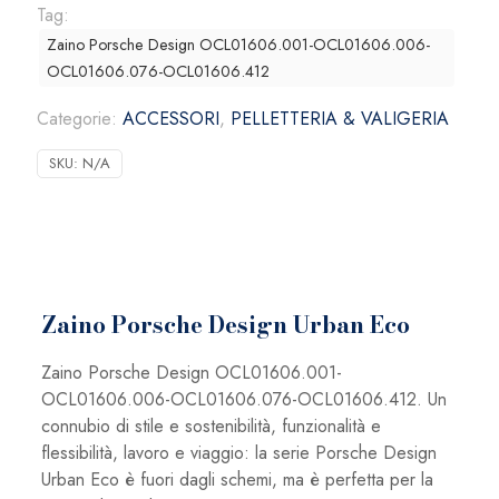
Urban
Tag:
Eco
Zaino Porsche Design OCL01606.001-OCL01606.006-
quantità
OCL01606.076-OCL01606.412
Categorie:
ACCESSORI
,
PELLETTERIA & VALIGERIA
SKU:
N/A
Zaino Porsche Design Urban Eco
Zaino Porsche Design OCL01606.001-
OCL01606.006-OCL01606.076-OCL01606.412. Un
connubio di stile e sostenibilità, funzionalità e
flessibilità, lavoro e viaggio: la serie Porsche Design
Urban Eco è fuori dagli schemi, ma è perfetta per la