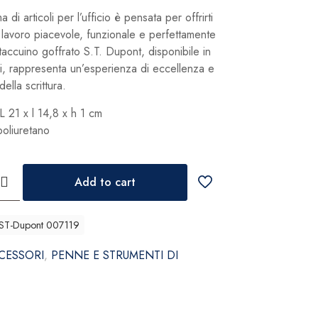
di articoli per l’ufficio è pensata per offrirti
 lavoro piacevole, funzionale e perfettamente
 taccuino goffrato S.T. Dupont, disponibile in
ni, rappresenta un’esperienza di eccellenza e
della scrittura.
L 21 x l 14,8 x h 1 cm
oliuretano
Add to cart
 ST-Dupont 007119
CESSORI
,
PENNE E STRUMENTI DI