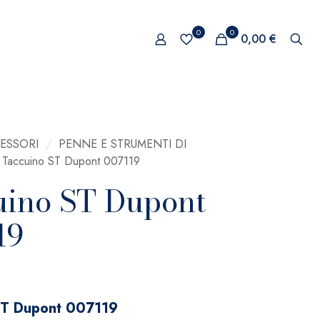
0
0
0,00 €
ESSORI
/
PENNE E STRUMENTI DI
Taccuino ST Dupont 007119
uino ST Dupont
19
ST Dupont 007119