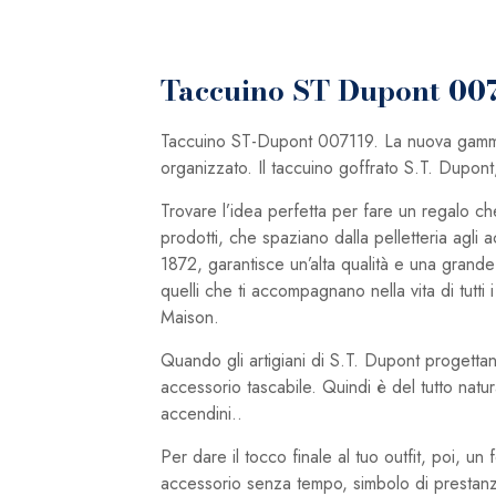
Taccuino ST Dupont 00
Taccuino ST-Dupont 007119. La nuova gamma di
organizzato. Il taccuino goffrato S.T. Dupont,
Trovare l’idea perfetta per fare un regalo 
prodotti, che spaziano dalla pelletteria agli 
1872, garantisce un’alta qualità e una grande
quelli che ti accompagnano nella vita di tutti 
Maison.
Quando gli artigiani di S.T. Dupont progettan
accessorio tascabile. Quindi è del tutto natur
accendini..
Per dare il tocco finale al tuo outfit, poi, un
accessorio senza tempo, simbolo di prestanza 