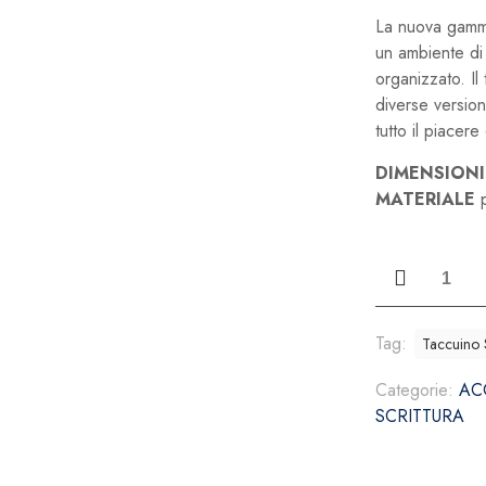
La nuova gamma 
un ambiente di
organizzato. Il
diverse versio
tutto il piacere 
DIMENSIONI
MATERIALE
p
Taccuino
ST
Dupont
007119
Tag:
Taccuino
quantità
Categorie:
AC
SCRITTURA