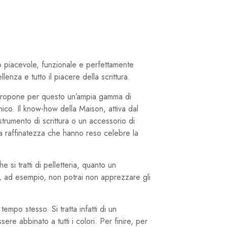
o piacevole, funzionale e perfettamente
enza e tutto il piacere della scrittura.
i propone per questo un’ampia gamma di
mico. Il know-how della Maison, attiva dal
strumento di scrittura o un accessorio di
e la raffinatezza che hanno reso celebre la
si tratti di pelletteria, quanto un
mma, ad esempio, non potrai non apprezzare gli
empo stesso. Si tratta infatti di un
e abbinato a tutti i colori. Per finire, per