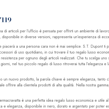
7119
 articoli per l’ufficio è pensata per offrirti un ambiente di lavor
 disponibile in diverse versioni, rappresenta un’esperienza di eccell
che piacerà a una persona cara non è mai semplice. S.T. Dupont t
accessori di uso quotidiano, in cui trovare il tuo regalo lusso econo
 resistenza per ognuno degli articoli realizzati. Che tu scelga uno 
i giorni, nel tuo piccolo regalo di lusso ritroverai tutta l’eleganza 
o un nuovo prodotto, la parola chiave è sempre eleganza, tanto che 
ale offrire alla clientela prodotti di alta qualità. Nella nostra ga
 fermacravatta è una perfetta idea regalo lusso economica e utile al t
e eleganza, disponibile in nero, dorato e argentato per poter esser