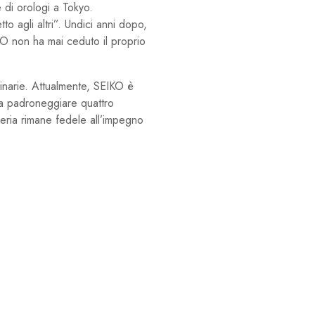
e di orologi a Tokyo.
o agli altri”. Undici anni dopo,
KO non ha mai ceduto il proprio
dinarie. Attualmente, SEIKO è
e a padroneggiare quattro
geria rimane fedele all’impegno