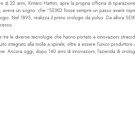
 di 22 anni, Kintaro Hattori, apre la propria officina di riparazion
a, aveva un sogno: che “SEIKO fosse sempre un passo avanti rispett
ogio. Nel 1895, realizza il primo orologio da polso. Da allora SEI
ccesso.
e tra le diverse tecnologie che hanno portato a innovazioni straor
ito integrato alla molla a spirale, oltre a essere l’unico produttor
ive. Ancora oggi, dopo 140 anni di innovazioni, l’azienda di orolo