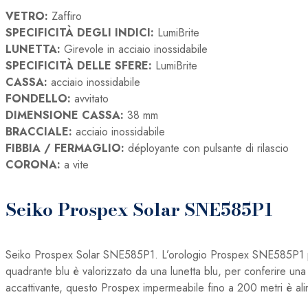
VETRO:
Zaffiro
SPECIFICITÀ DEGLI INDICI:
LumiBrite
LUNETTA:
Girevole in acciaio inossidabile
SPECIFICITÀ DELLE SFERE:
LumiBrite
CASSA:
acciaio inossidabile
FONDELLO:
avvitato
DIMENSIONE CASSA:
38 mm
BRACCIALE:
acciaio inossidabile
FIBBIA / FERMAGLIO:
déployante con pulsante di rilascio
CORONA:
a vite
Seiko Prospex Solar SNE585P1
Seiko Prospex Solar SNE585P1. L’orologio Prospex SNE585P1 pres
quadrante blu è valorizzato da una lunetta blu, per conferire una 
accattivante, questo Prospex impermeabile fino a 200 metri è al