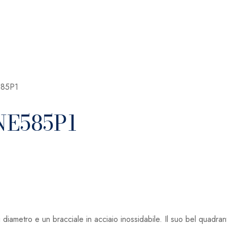
585P1
SNE585P1
ametro e un bracciale in acciaio inossidabile. Il suo bel quadran