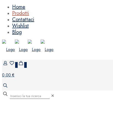
Home
Prodotti
Contattaci
Wishlist
Blog
0
0
0,00 €
✕