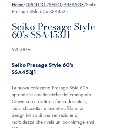
Home
/
OROLOGI
/
SEIKO
/
PRESAGE
/
Seiko
Presage Style 60’s SSA453J1
Seiko Presage Style
60’s SSA453J1
590,00
€
Seiko Presage Style 60’s
SSA453J1
La nuova collezione Presage Style 60’s
riprende le caratteristiche del cronografo
Crown con un vetro a forma di scatola,
indici sfaccettati e lancette affilate. Un
design intriso di una sensazione di
morbidezza che rivela un look vintage anni