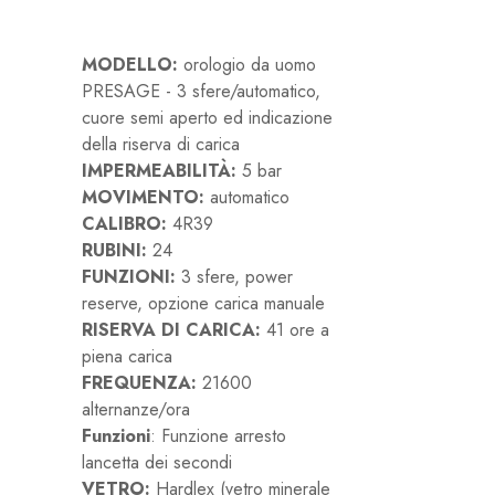
MODELLO:
orologio da uomo
PRESAGE - 3 sfere/automatico,
cuore semi aperto ed indicazione
della riserva di carica
IMPERMEABILITÀ:
5 bar
MOVIMENTO:
automatico
CALIBRO:
4R39
RUBINI:
24
FUNZIONI:
3 sfere, power
reserve, opzione carica manuale
RISERVA DI CARICA:
41 ore a
piena carica
FREQUENZA:
21600
alternanze/ora
Funzioni
: Funzione arresto
lancetta dei secondi
VETRO:
Hardlex (vetro minerale