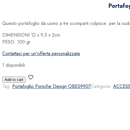
originale
attuale
Portafo
era:
è:
125,00 €.
87,50 €.
Questo portafoglio da uomo a tre scomparti colpisce per la sudd
DIMENSIONI 12 x 9,5 x 2cm
PESO: 100 gr
Contattaci per un'offerta personalizzata
1 disponibili
Portafoglio
Add to cart
Porsche
Tag:
Portafoglio Porsche Design OBE09907
Categorie:
ACCESS
Design
OBE09907
quantità