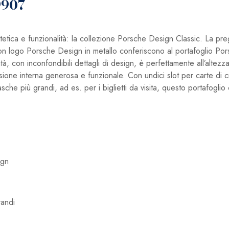
9907
ca e funzionalità: la collezione Porsche Design Classic. La pregia
cca con logo Porsche Design in metallo conferiscono al portafoglio Po
lità, con inconfondibili dettagli di design, è perfettamente all’altezz
visione interna generosa e funzionale. Con undici slot per carte di
he più grandi, ad es. per i biglietti da visita, questo portafoglio 
ign
randi