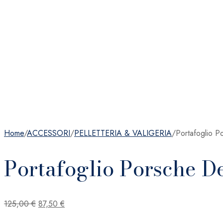
Home
/
ACCESSORI
/
PELLETTERIA & VALIGERIA
/
Portafoglio 
Portafoglio Porsche 
Il
Il
125,00
€
87,50
€
prezzo
prezzo