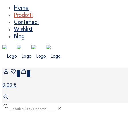
Home
Prodotti
Contattaci
Wishlist
Blog
0
0
0,00 €
✕