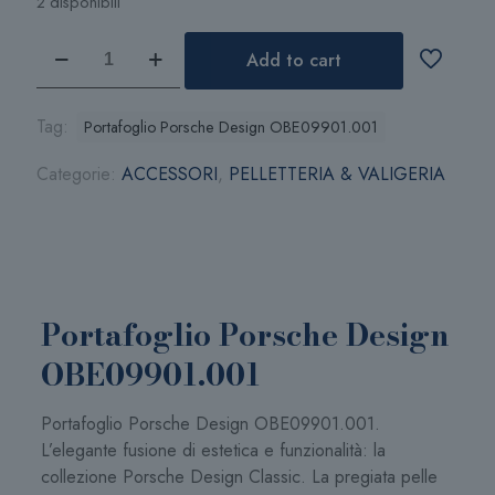
2 disponibili
Portafoglio
Add to cart
Porsche
Design
OBE09901.001
Tag:
Portafoglio Porsche Design OBE09901.001
quantità
Categorie:
ACCESSORI
,
PELLETTERIA & VALIGERIA
Portafoglio Porsche Design
OBE09901.001
Portafoglio Porsche Design OBE09901.001.
L’elegante fusione di estetica e funzionalità: la
collezione Porsche Design Classic. La pregiata pelle