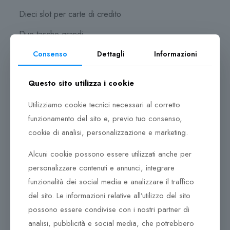
Dieci slot per carte di credito
Due tasche grandi
Due scomparti per banconote
Consenso
Dettagli
Informazioni
Protezione RFID
Questo sito utilizza i cookie
SMALL LEATHER GOODS CLASSIC
Utilizziamo cookie tecnici necessari al corretto
Pelle liscia e lucida di alta qualità di colore nero, una
funzionamento del sito e, previo tuo consenso,
raffinata targhetta metallica con logo e senza alcuna
cookie di analisi, personalizzazione e marketing.
linea di cucitura: queste le caratteristiche che
conferiscono alla Small Leather Goods Classic
Alcuni cookie possono essere utilizzati anche per
Collection un un look senza tempo, classico e
personalizzare contenuti e annunci, integrare
minimale, pensato per ottenere un connubio perfetto
funzionalità dei social media e analizzare il traffico
tra estetica e funzionalità. Che si tratti di contanti o
del sito. Le informazioni relative all’utilizzo del sito
carte di credito, qualsiasi cosa può essere riposta in
possono essere condivise con i nostri partner di
tutta sicurezza in spazi dedicati e facilmente
analisi, pubblicità e social media, che potrebbero
accessibili. Ulteriore dettaglio: gli articoli sono protetti