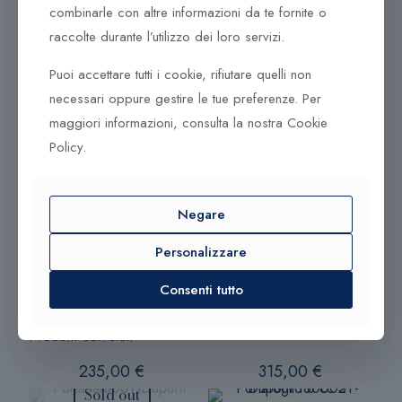
combinarle con altre informazioni da te fornite o
da sistema RFID, un sistema che protegge i microchip
presenti nelle carte elettroniche dal furto di dati
raccolte durante l’utilizzo dei loro servizi.
sensibili.
Puoi accettare tutti i cookie, rifiutare quelli non
Con la sua elegante pelle liscia nera e la targhetta con
necessari oppure gestire le tue preferenze. Per
logo Porsche Design definisce una dichiarazione
maggiori informazioni, consulta la nostra Cookie
moderna e di lusso. La SLG Classic Collection è
Policy.
offerta in diverse dimensioni e un’ampia gamma di
opzioni per gli interni.
Ogni articolo verrà consegnato in un’elegante scatola
Negare
Porsche Design.
Personalizzare
Consenti tutto
Prodotti correlati
235,00
€
315,00
€
Sold out