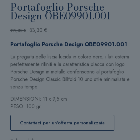
Portafoglio Porsche
Design OBE09901.001
Il
Il
83,30
€
119,00
€
prezzo
prezzo
Portafoglio Porsche Design OBE09901.001
originale
attuale
era:
è:
La pregiata pelle liscia lucida in colore nero, i lati esterni
119,00 €.
83,30 €.
perfettamente rifiniti e la caratteristica placca con logo
Porsche Design in metallo conferiscono al portafoglio
Porsche Design Classic Billfold 10 uno stile minimalista e
senza tempo.
DIMENSIONI: 11 x 9,5 cm
PESO: 100 gr
Contattaci per un'offerta personalizzata