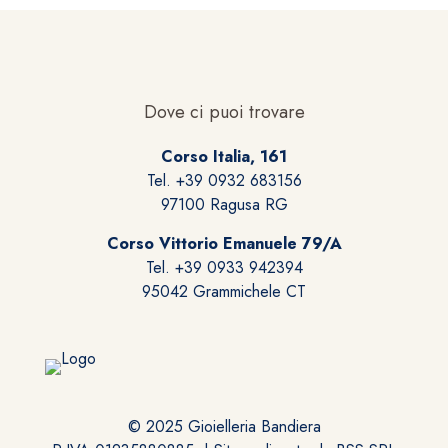
Le
opzioni
possono
essere
scelte
Dove ci puoi trovare
nella
pagina
Corso Italia, 161
del
Tel. +39 0932 683156
prodotto
97100 Ragusa RG
Corso Vittorio Emanuele 79/A
Tel. +39 0933 942394
95042 Grammichele CT
© 2025 Gioielleria Bandiera