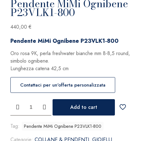
Pendente MiMi Ognibene
P23VLK1-800
440,00
€
Pendente MiMi Ognibene P23VLK1-800
Oro rosa 9K, perla freshwater bianche mm 8-8,5 round,
simbolo ognibene.
Lunghezza catena 42,5 cm
Contattaci per un'offerta personalizzata
Pendente
Add to cart
MiMi
Ognibene
P23VLK1-
Tag:
Pendente MiMi Ognibene P23VLK1-800
800
Categorie:
COLLANE & PENDENTI
,
GIOIELLI
quantità