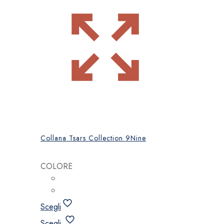
Collana Tsars Collection 9Nine
COLORE
Scegli
Questo
Scegli