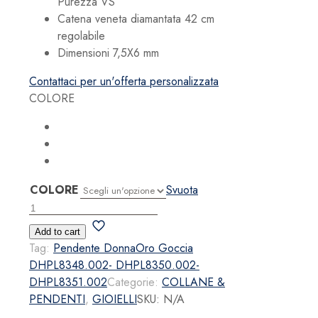
Purezza VS
Catena veneta diamantata 42 cm
regolabile
Dimensioni 7,5X6 mm
Contattaci per un'offerta personalizzata
COLORE
COLORE
Svuota
Pendente
DonnaOro
Add to cart
Goccia
Tag:
Pendente DonnaOro Goccia
quantità
DHPL8348.002- DHPL8350.002-
DHPL8351.002
Categorie:
COLLANE &
PENDENTI
,
GIOIELLI
SKU:
N/A