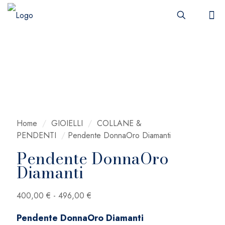
Home
/
GIOIELLI
/
COLLANE &
PENDENTI
/
Pendente DonnaOro Diamanti
Pendente DonnaOro
Diamanti
Fascia
400,00
€
-
496,00
€
di
Pendente DonnaOro Diamanti
prezzo: