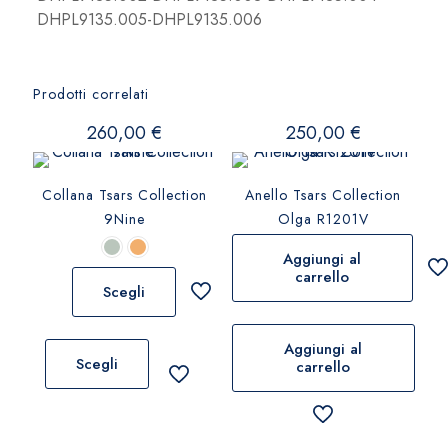
DHPL9135.005-DHPL9135.006
Prodotti correlati
260,00
€
250,00
€
Collana Tsars Collection
Anello Tsars Collection
9Nine
Olga R1201V
Aggiungi al
carrello
Scegli
Questo
Aggiungi al
prodotto
Scegli
carrello
ha
più
varianti.