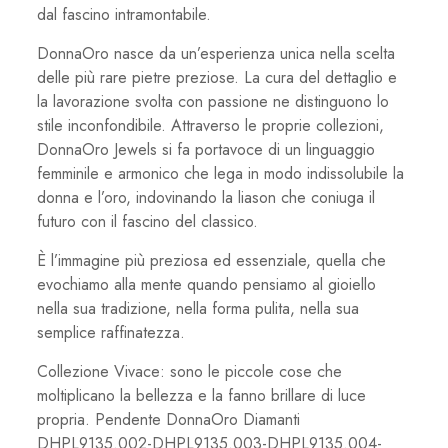
dal fascino intramontabile.
DonnaOro nasce da un’esperienza unica nella scelta
delle più rare pietre preziose. La cura del dettaglio e
la lavorazione svolta con passione ne distinguono lo
stile inconfondibile. Attraverso le proprie collezioni,
DonnaOro Jewels si fa portavoce di un linguaggio
femminile e armonico che lega in modo indissolubile la
donna e l’oro, indovinando la liason che coniuga il
futuro con il fascino del classico.
È l’immagine più preziosa ed essenziale, quella che
evochiamo alla mente quando pensiamo al gioiello
nella sua tradizione, nella forma pulita, nella sua
semplice raffinatezza.
Collezione Vivace: sono le piccole cose che
moltiplicano la bellezza e la fanno brillare di luce
propria. Pendente DonnaOro Diamanti
DHPL9135.002-DHPL9135.003-DHPL9135.004-