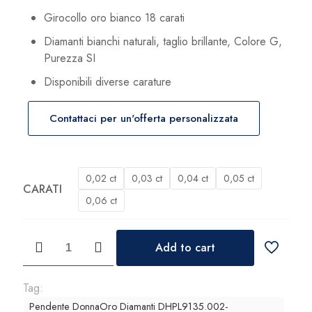
da
Girocollo oro bianco 18 carati
400,00 €
Diamanti bianchi naturali, taglio brillante, Colore G,
a
Purezza SI
496,00 €
Disponibili diverse carature
s
Contattaci per un'offerta personalizzata
0,02 ct
0,03 ct
0,04 ct
0,05 ct
CARATI
0,06 ct
Pendente
Add to cart
DonnaOro
Diamanti
quantità
Tag:
Pendente DonnaOro Diamanti DHPL9135.002-