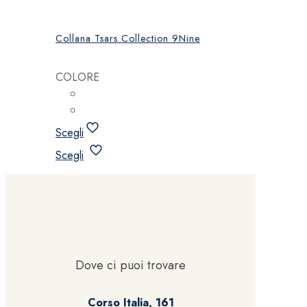
Collana Tsars Collection 9Nine
COLORE
Scegli
Questo
Scegli
prodotto
ha
più
varianti.
Le
opzioni
possono
Dove ci puoi trovare
essere
scelte
Corso Italia, 161