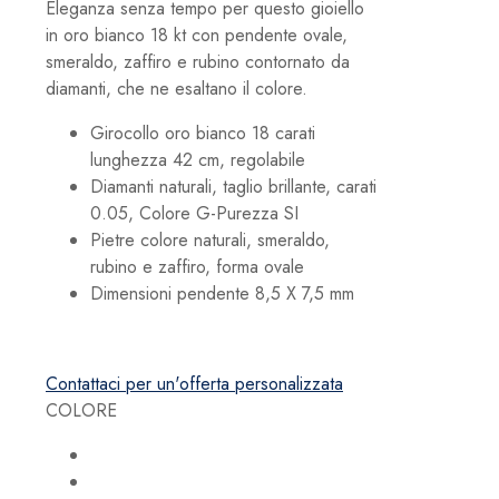
Eleganza senza tempo per questo gioiello
871,00 €
in oro bianco 18 kt con pendente ovale,
smeraldo, zaffiro e rubino contornato da
diamanti, che ne esaltano il colore.
Girocollo oro bianco 18 carati
lunghezza 42 cm, regolabile
Diamanti naturali, taglio brillante, carati
0.05, Colore G-Purezza SI
Pietre colore naturali, smeraldo,
rubino e zaffiro, forma ovale
Dimensioni pendente 8,5 X 7,5 mm
s
Contattaci per un'offerta personalizzata
COLORE