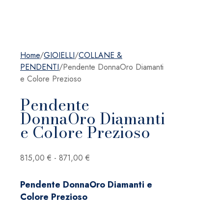
Home
/
GIOIELLI
/
COLLANE &
PENDENTI
/
Pendente DonnaOro Diamanti
e Colore Prezioso
Pendente
DonnaOro Diamanti
e Colore Prezioso
Fascia
815,00
€
-
871,00
€
di
prezzo:
Pendente DonnaOro Diamanti e
da
Colore Prezioso
815,00 €
a