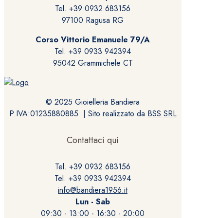
nella
Tel. +39 0932 683156
pagina
97100 Ragusa RG
del
prodotto
Corso Vittorio Emanuele 79/A
Tel. +39 0933 942394
95042 Grammichele CT
© 2025 Gioielleria Bandiera
P.IVA:01235880885 | Sito realizzato da
BSS SRL
Contattaci qui
Tel. +39 0932 683156
Tel. +39 0933 942394
info@bandiera1956.it
Lun - Sab
09:30 - 13:00 - 16:30 - 20:00