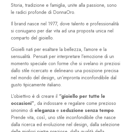
Storia, tradizione e famiglia, unite alla passione, sono
le radici profonde di DonnaOro.
Il brand nasce nel 1977, dove talento e professionalità
si coniugano per dar vita ad una proposta unica nel
comparto del gioiello.
Gioielli nati per esaltare la bellezza, l’amore e la
sensualità. Pensati per interpretare l’emozione di un
momento speciale con forme che si svelano in preziosi
dallo stile ricercato e delineano una posizione precisa
nel mondo del design, un’impronta inconfondibile dal
gusto tipicamente italiano.
L’obiettivo è di creare il
“gioiello per tutte le
occasioni”
, da indossare e regalare come prezioso
sinonimo di
eleganza
e
seduzione senza tempo
.
Prende vita, così, uno stile inconfondibile che nasce
dalla ricerca ed evoluzione nel design, dalla selezione
delle migliori pietre preziose, dalla qualità della