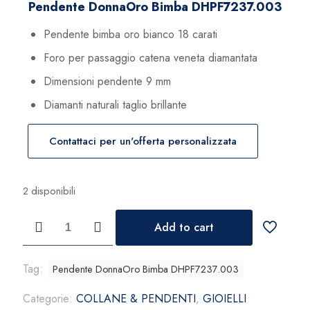
Pendente DonnaOro Bimba DHPF7237.003
Pendente bimba oro bianco 18 carati
Foro per passaggio catena veneta diamantata
Dimensioni pendente 9 mm
Diamanti naturali taglio brillante
s
Contattaci per un'offerta personalizzata
2 disponibili
Pendente
Add to cart
DonnaOro
Bimba
DHPF7237.003
Tag:
Pendente DonnaOro Bimba DHPF7237.003
quantità
Categorie:
COLLANE & PENDENTI
,
GIOIELLI