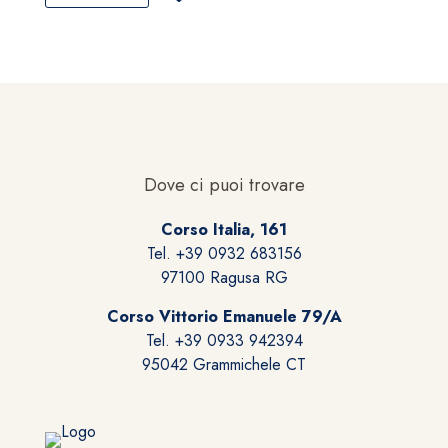
ha
più
varianti.
Le
opzioni
possono
essere
scelte
Dove ci puoi trovare
nella
pagina
Corso Italia, 161
del
Tel. +39 0932 683156
prodotto
97100 Ragusa RG
Corso Vittorio Emanuele 79/A
Tel. +39 0933 942394
95042 Grammichele CT