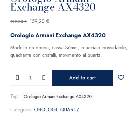
Exchange AX4320
Il
Il
159,20
€
199,00
€
prezzo
prezzo
Orologio Armani Exchange AX4320
originale
attuale
era:
è:
Modello da donna, cassa 36mm, in acciaio inossidabile,
199,00 €.
159,20 €.
quadrante con cristalli, movimento al quartz.
Orologio
Add to cart
Armani
Exchange
AX4320
Tag:
Orologio Armani Exchange AX4320
quantità
Categorie:
OROLOGI
,
QUARTZ