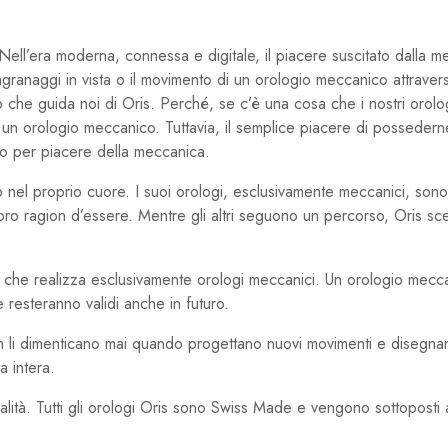
l’era moderna, connessa e digitale, il piacere suscitato dalla 
granaggi in vista o il movimento di un orologio meccanico attraverso 
 che guida noi di Oris. Perché, se c’è una cosa che i nostri orol
n orologio meccanico. Tuttavia, il semplice piacere di possedern
mo per piacere della meccanica.
to nel proprio cuore. I suoi orologi, esclusivamente meccanici, sono
a loro ragion d’essere. Mentre gli altri seguono un percorso, Oris sc
eri che realizza esclusivamente orologi meccanici. Un orologio mec
 resteranno validi anche in futuro.
on li dimenticano mai quando progettano nuovi movimenti e disegna
a intera.
ità. Tutti gli orologi Oris sono Swiss Made e vengono sottoposti a 