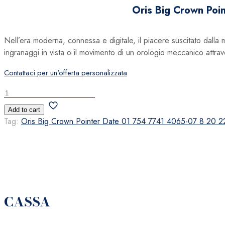
Oris Big Crown Po
Nell’era moderna, connessa e digitale, il piacere suscitato dall
ingranaggi in vista o il movimento di un orologio meccanico attrav
Contattaci per un'offerta personalizzata
Oris
Big
Add to cart
Crown
Tag:
Oris Big Crown Pointer Date 01 754 7741 4065-07 8 20 2
Pointer
Date
-
01
754
7741
CASSA
4065-
07
8