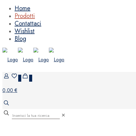
Home
Prodotti
Contattaci
Wishlist
Blog
0
0
0,00 €
✕