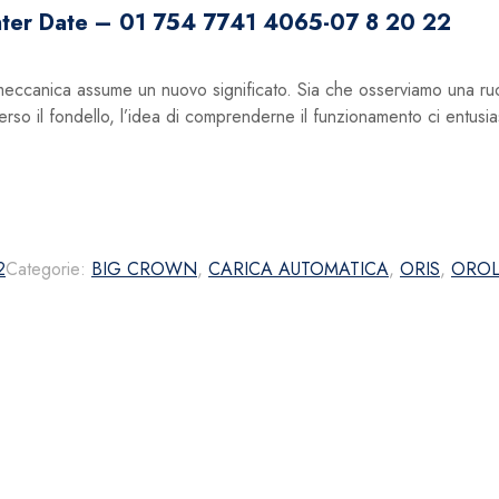
inter Date – 01 754 7741 4065-07 8 20 22
a meccanica assume un nuovo significato. Sia che osserviamo una ru
erso il fondello, l’idea di comprenderne il funzionamento ci entusi
2
Categorie:
BIG CROWN
,
CARICA AUTOMATICA
,
ORIS
,
OROL