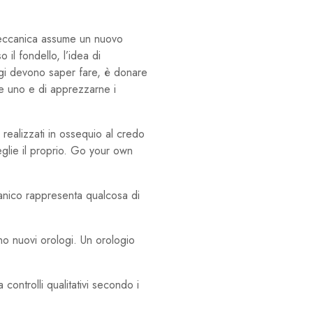
meccanica assume un nuovo
il fondello, l’idea di
ogi devono saper fare, è donare
e uno e di apprezzarne i
 realizzati in ossequio al credo
eglie il proprio. Go your own
canico rappresenta qualcosa di
no nuovi orologi. Un orologio
controlli qualitativi secondo i