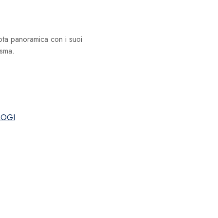
ota panoramica con i suoi
asma.
OGI