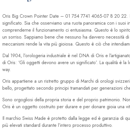
Oris Big Crown Pointer Date – 01 754 7741 4065-07 8 20 22. Nel
significato. Sia che osserviamo una ruota panoramica con i suoi in
comprenderne il funzionamento ci entusiasma. Questo è lo spirito
un sorriso. Sappiamo bene che nessuno ha davvero necessità di u
meccanismi rende la vita più gioiosa. Questo è ciò che intendia
Dal 1904, l’orologeria industriale è nel DNA di Oris e l’artigiana
di Oris: ‘Gli oggetti devono avere un significato’. La qualità è l
way.
Oris appartiene a un ristretto gruppo di Marchi di orologi svizz
bello, progettato secondo principi tramandati per generazioni che
Sono orgogliosi della propria storia e del proprio patrimonio. N
Oris è un oggetto costruito per durare e per donare gioia una vit
Il marchio Swiss Made è protetto dalla legge ed è garanzia di qual
più elevati standard durante l’intero processo produttivo.