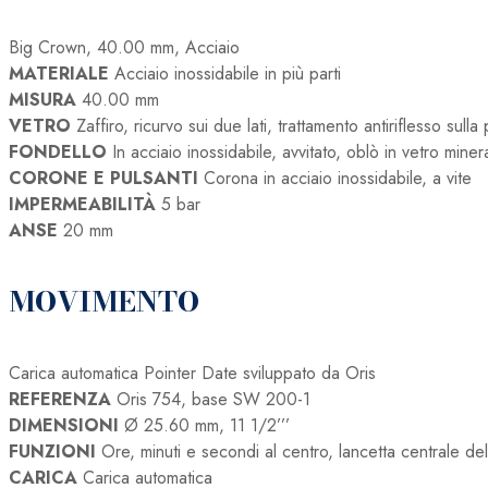
20
Big Crown, 40.00 mm, Acciaio
22
MATERIALE
Acciaio inossidabile in più parti
quantità
MISURA
40.00 mm
VETRO
Zaffiro, ricurvo sui due lati, trattamento antiriflesso sulla
FONDELLO
In acciaio inossidabile, avvitato, oblò in vetro miner
CORONE E PULSANTI
Corona in acciaio inossidabile, a vite
IMPERMEABILITÀ
5 bar
ANSE
20 mm
MOVIMENTO
Carica automatica Pointer Date sviluppato da Oris
REFERENZA
Oris 754, base SW 200-1
DIMENSIONI
Ø 25.60 mm, 11 1/2’’’
FUNZIONI
Ore, minuti e secondi al centro, lancetta centrale del
CARICA
Carica automatica