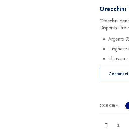
Orecchini 
Orecchini pende
Disponibili tre 
Argento 9
Lunghezza
Chiusura a
Contattaci
COLORE
Orecchini
Tsars