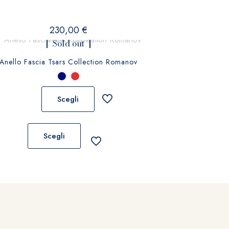
230,00
€
Sold out
Anello Fascia Tsars Collection Romanov
Scegli
Questo
prodotto
Scegli
ha
più
varianti.
Le
opzioni
possono
essere