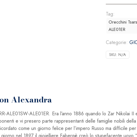
Collection
Alexandra
Tag:
quantità
Orecchini Tsar
ALE01ER
Categorie:
GIO
SKU:
N/A
tion Alexandra
RR-ALE01SW-ALE01ER. Era l’anno 1886 quando lo Zar Nikolai II e
ponenti e vi presero parte rappresentanti delle famiglie nobili del
rdato come un giorno felice per l’impero Russo ma difficile per il
giorno nel 1897 il gioielliere Fabergè creò lo stupefacente uovo “C