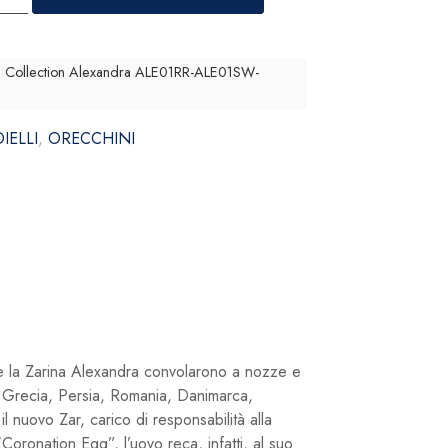
s Collection Alexandra ALE01RR-ALE01SW-
IELLI
,
ORECCHINI
 la Zarina Alexandra convolarono a nozze e
la Grecia, Persia, Romania, Danimarca,
 nuovo Zar, carico di responsabilità alla
oronation Egg”, l’uovo reca, infatti, al suo