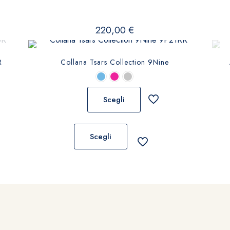
220,00
€
R
Collana Tsars Collection 9Nine
Scegli
Questo
prodotto
Scegli
ha
più
varianti.
Le
opzioni
possono
essere