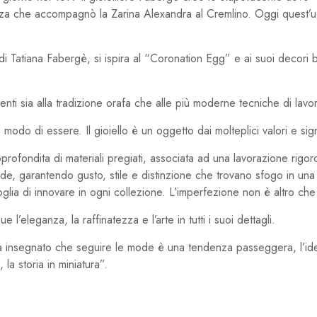
ozza che accompagnò la Zarina Alexandra al Cremlino. Oggi quest’
di Tatiana Fabergè, si ispira al “Coronation Egg” e ai suoi decori b
attenti sia alla tradizione orafa che alle più moderne tecniche di lavo
do di essere. Il gioiello è un oggetto dai molteplici valori e signi
pprofondita di materiali pregiati, associata ad una lavorazione rigo
fede, garantendo gusto, stile e distinzione che trovano sfogo in una 
voglia di innovare in ogni collezione. L’imperfezione non è altro che i
 l’eleganza, la raffinatezza e l’arte in tutti i suoi dettagli.
ha insegnato che seguire le mode è una tendenza passeggera, l’iden
 la storia in miniatura”.