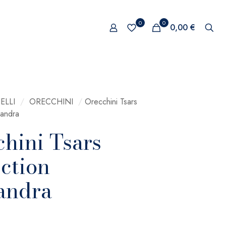
0
0
0,00 €
ELLI
/
ORECCHINI
/
Orecchini Tsars
xandra
hini Tsars
ction
andra