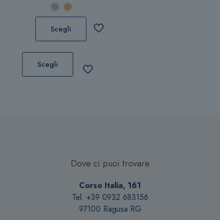
pagina
del
prodotto
Scegli
Questo
prodotto
Scegli
ha
più
varianti.
Le
opzioni
possono
essere
scelte
Dove ci puoi trovare
nella
pagina
Corso Italia, 161
del
Tel. +39 0932 683156
prodotto
97100 Ragusa RG