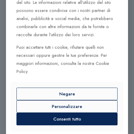
questa avventura.
del sito. Le informazioni relative all’utilizzo del sito
possono essere condivise con i nostri partner di
Collezione New Essentials
analisi, pubblicità e social media, che potrebbero
Una reinvenzione delle basi
combinarle con altre informazioni da te fornite o
raccolte durante l’utilizzo dei loro servizi.
Gli elementi essenziali incarnano la mancanza di
sforzo. I cerchi di base senza tempo, le borchie o gli
Puoi accettare tutti i cookie, rifiutare quelli non
orecchini a catena con linee lisce sono perfette per
necessari oppure gestire le tue preferenze. Per
l’abbigliamento quotidiano, ma possono anche
maggiori informazioni, consulta la nostra Cookie
funzionare in occasioni speciali impilandoli. Mini
Policy.
zirconia bianca e un altro piccolo perno d’argento oro.
Negare
Personalizzare
Prodotti correlati
Consenti tutto
220,00
€
390,00
€