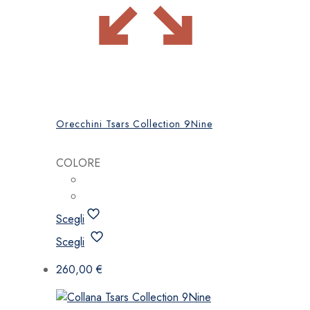
Orecchini Tsars Collection 9Nine
COLORE
Scegli
Questo
Scegli
prodotto
ha
260,00
€
più
varianti.