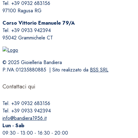
Tel. +39 0932 683156
opzioni
97100 Ragusa RG
possono
essere
Corso Vittorio Emanuele 79/A
scelte
Tel. +39 0933 942394
nella
95042 Grammichele CT
pagina
del
prodotto
© 2025 Gioielleria Bandiera
P.IVA:01235880885 | Sito realizzato da
BSS SRL
Contattaci qui
Tel. +39 0932 683156
Tel. +39 0933 942394
info@bandiera1956.it
Lun - Sab
09:30 - 13:00 - 16:30 - 20:00