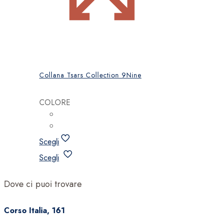
Collana Tsars Collection 9Nine
COLORE
Scegli
Questo
Scegli
prodotto
ha
Dove ci puoi trovare
più
varianti.
Corso Italia, 161
Le