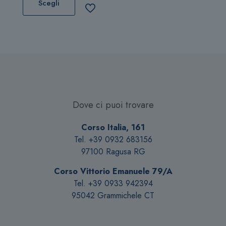
prodotto
Scegli
ha
più
varianti.
Le
opzioni
possono
essere
scelte
Dove ci puoi trovare
nella
pagina
Corso Italia, 161
del
Tel. +39 0932 683156
prodotto
97100 Ragusa RG
Corso Vittorio Emanuele 79/A
Tel. +39 0933 942394
95042 Grammichele CT