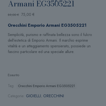
Armani EG3505221
Il
Il
75,00
€
89,00
€
prezzo
prezzo
Orecchini Emporio Armani EG3505221
originale
attuale
era:
è:
Semplicità, purismo e raffinata bellezza sono il fulcro
89,00 €.
75,00 €.
dell’estetica di Emporio Armani. Il marchio esprime
vitalità e un atteggiamento spensierato, possiede un
fascino particolare ed una speciale allure.
Esaurito
Tag:
Orecchini Emporio Armani EG3505221
Categorie:
GIOIELLI
,
ORECCHINI