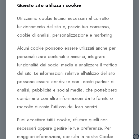
parti, e ben oltre il “cosa uno indossa”.
Questo sito utilizza i cookie
Semplicità, purismo e raffinata bellezza sono il fulcro
Utilizziamo cookie tecnici necessari al corretto
dell’estetica di Emporio Armani. Il marchio esprime
funzionamento del sito e, previo tuo consenso,
vitalità e un atteggiamento spensierato, possiede un
cookie di analisi, personalizzazione e marketing.
fascino particolare ed una speciale allure.
Alcuni cookie possono essere utilizzati anche per
personalizzare contenuti e annunci, integrare
funzionalità dei social media e analizzare il traffico
del sito. Le informazioni relative all’utilizzo del sito
possono essere condivise con i nostri partner di
Prodotti correlati
analisi, pubblicità e social media, che potrebbero
220,00
€
370,00
€
combinarle con altre informazioni da te fornite o
raccolte durante l’utilizzo dei loro servizi.
Orecchini Tsars Collection
Orecchini Tsars Collection
Puoi accettare tutti i cookie, rifiutare quelli non
9Nine
Alexandra E816R
necessari oppure gestire le tue preferenze. Per
Aggiungi al
maggiori informazioni, consulta la nostra Cookie