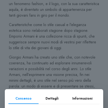
un fenomeno fashion, e il logo, con la sua caratteristica
aquila, è diventato un simbolo di appartenenza per
tanti giovani fans in giro per il mondo.
Caratteristiche come lo stile casual e l’eleganza
estetica sono rielaborati stagione dopo stagione.
Emporio Armani è una collezione ricca di spunti, che
suggerisce sempre nuovi modi di vestirsi per riflettere
lo stile di vita dei giovani di oggi.
Giorgio Armani ha creato uno stile che, con notevole
coerenza, ha continuato ad esplorare innumerevoli
variazioni e possibilità nel corso degli anni. Lo stile
Armani, nell’esprimere una visione precisa, fin nei
minimi dettagli, è uno stile nel senso più vero della
parola: un modo di essere e di presentare se stessi,
certamente incorporando abbigliamento e accessori,
ma includendo anche gesti, modi, comportamenti e
Consenso
Dettagli
Informazioni
atteggiamenti; uno stile che va oltre la somma delle sue