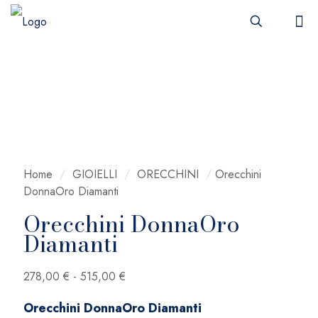
Home
/
GIOIELLI
/
ORECCHINI
/
Orecchini
DonnaOro Diamanti
Orecchini DonnaOro
Diamanti
Fascia
278,00
€
-
515,00
€
di
Orecchini DonnaOro Diamanti
prezzo: