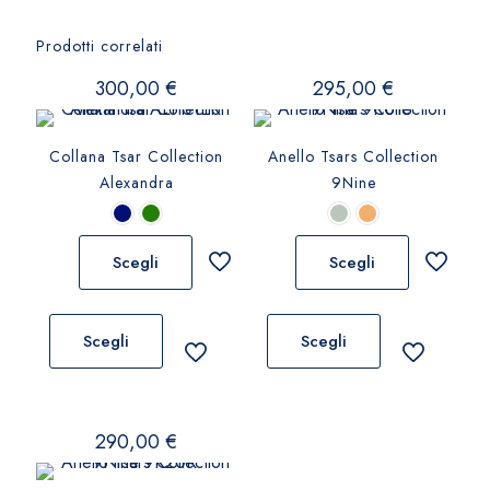
Prodotti correlati
300,00
€
295,00
€
Collana Tsar Collection
Anello Tsars Collection
Alexandra
9Nine
Scegli
Scegli
Questo
Questo
prodotto
prodotto
Scegli
Scegli
ha
ha
più
più
varianti.
varianti.
290,00
€
Le
Le
opzioni
opzioni