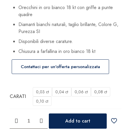
da
Orecchini in oro bianco 18 kt con griffe a punte
278,00 €
quadre
a
Diamanti bianchi naturali, taglio brillante, Colore G,
515,00 €
Purezza SI
Disponibili diverse carature.
Chiusura a farfallina in oro bianco 18 kt
s
Contattaci per un'offerta personalizzata
0,03 ct
0,04 ct
0,06 ct
0,08 ct
CARATI
0,10 ct
Orecchini
Add to cart
DonnaOro
Diamanti