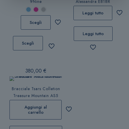
9Nine
Alessandra E818R
Leggi tutto
Scegli
Leggi tutto
Questo
prodotto
Scegli
ha
più
varianti.
Le
380,00
€
opzioni
possono
Bracciale Tsars Colletion
essere
Treasure Mountain AS5
scelte
nella
Aggiungi al
pagina
carrello
del
prodotto