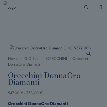
Home
/
GIOIELLI
/
ORECCHINI
/
Orecchini
DonnaOro Diamanti
Orecchini DonnaOro
Diamanti
Fascia
547,00
€
-
753,00
€
di
Orecchini DonnaOro Diamanti
prezzo: