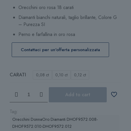
da
Orecchini oro rosa 18 carati
547,00 €
Diamanti bianchi naturali, taglio brillante, Colore G
a
– Purezza SI
753,00 €
Perno e farfallina in oro rosa
s
Contattaci per un'offerta personalizzata
CARATI
0,08 ct
0,10 ct
0,12 ct
Orecchini
Add to cart
DonnaOro
Diamanti
quantità
Tag:
Orecchini DonnaOro Diamanti DHOF9572.008-
DHOF9572.010-DHOF9572.012