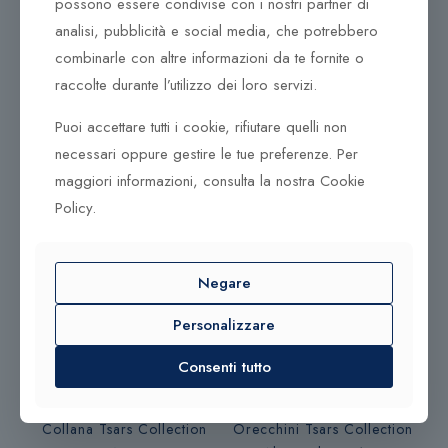
possono essere condivise con i nostri partner di
la lavorazione svolta con passione ne distinguono lo
stile inconfondibile.
analisi, pubblicità e social media, che potrebbero
combinarle con altre informazioni da te fornite o
È l’immagine più preziosa ed essenziale, quella che
raccolte durante l’utilizzo dei loro servizi.
evochiamo alla mente quando pensiamo al gioiello
nella sua tradizione, nella forma pulita, nella sua
Puoi accettare tutti i cookie, rifiutare quelli non
semplice raffinatezza.
necessari oppure gestire le tue preferenze. Per
Collezione Vivace. Sono le piccole cose che
maggiori informazioni, consulta la nostra Cookie
moltiplicano la bellezza e la fanno brillare di luce
Policy.
propria. Orecchini DonnaOro Diamanti
DHOF9572.008-DHOF9572.010-DHOF9572.012
Negare
Personalizzare
Prodotti correlati
220,00
€
350,00
€
Consenti tutto
Sold out
Collana Tsars Collection
Orecchini Tsars Collection