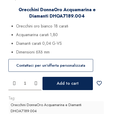
Orecchini DonnaOro Acquamarina e
Diamanti DHOA7189.004
Orecchini oro bianco 18 carati
Acquamarina carati 1,80
Diamanti carati 0,04 G-VS
Dimensioni 6X6 mm
Contattaci per un'offerta personalizzata
Orecchini
Add to cart
DonnaOro
Acquamarina
e
Tag:
Diamanti
Orecchini DonnaOro Acquamarina e Diamanti
DHOA7189.004
DHOA7189.004