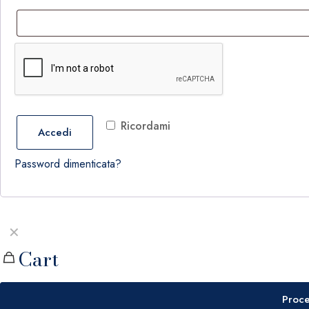
Ricordami
Accedi
Password dimenticata?
✕
Cart
Proce