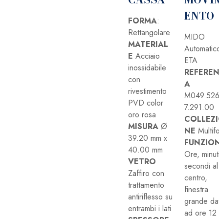
ENTO
FORMA
:
Rettangolare
MIDO
MATERIAL
Automatic
E
Acciaio
ETA
inossidabile
REFERE
con
A
rivestimento
M049.526
PVD color
7.291.00
oro rosa
COLLEZ
MISURA
Ø
NE
Multifo
39.20 mm x
FUNZION
40.00 mm
Ore, minut
VETRO
secondi al
Zaffiro con
centro,
trattamento
finestra
antiriflesso su
grande da
entrambi i lati
ad ore 12