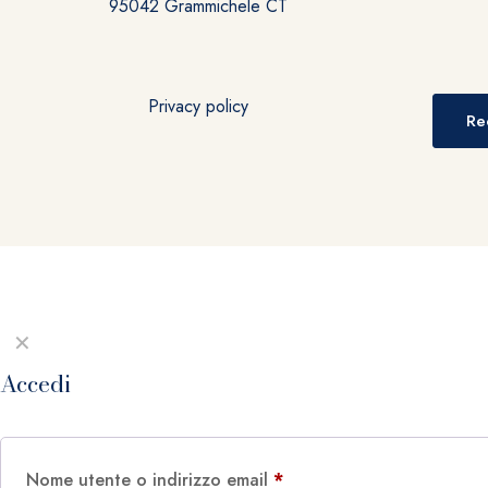
95042 Grammichele CT
Privacy policy
Re
✕
Accedi
Nome utente o indirizzo email
*