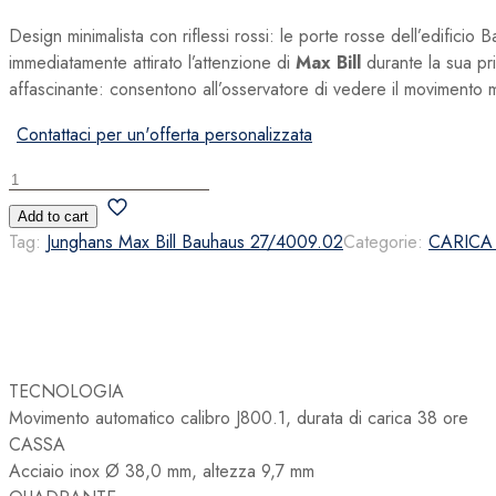
Design minimalista con riflessi rossi: le porte rosse dell’edific
immediatamente attirato l’attenzione di
Max Bill
durante la sua pri
affascinante: consentono all’osservatore di vedere il movimento m
Contattaci per un'offerta personalizzata
s
Junghans
Max
Add to cart
Bill
Tag:
Junghans Max Bill Bauhaus 27/4009.02
Categorie:
CARICA
Bauhaus
27/4009.02
quantità
TECNOLOGIA
Movimento automatico calibro J800.1, durata di carica 38 ore
CASSA
Acciaio inox Ø 38,0 mm, altezza 9,7 mm