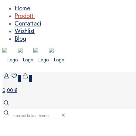
Home
Prodotti
Contattaci
Wishlist
Blog
0
0
0,00 €
✕