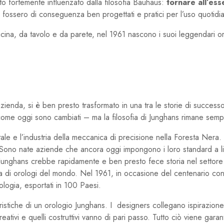
to fortemente influenzato dalla filosofia Bauhaus:
tornare all’ess
ti fossero di conseguenza ben progettati e pratici per l’uso quotidi
cucina, da tavolo e da parete, nel 1961 nascono i suoi leggendari o
enda, si è ben presto trasformato in una tra le storie di successo p
i come oggi sono cambiati – ma la filosofia di Junghans rimane semp
ale e l’industria della meccanica di precisione nella Foresta Nera
e. Sono nate aziende che ancora oggi impongono i loro standard a li
unghans crebbe rapidamente e ben presto fece storia nel settore de
ica di orologi del mondo. Nel 1961, in occasione del centenario c
logia, esportati in 100 Paesi.
teristiche di un orologio Junghans. I designers collegano ispirazion
ativi e quelli costruttivi vanno di pari passo. Tutto ciò viene gara