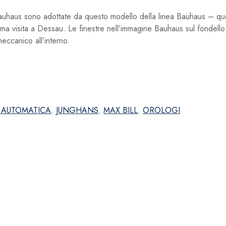
io Bauhaus sono adottate da questo modello della linea Bauhaus – q
ma visita a Dessau. Le finestre nell’immagine Bauhaus sul fondello
eccanico all’interno.
 AUTOMATICA
,
JUNGHANS
,
MAX BILL
,
OROLOGI