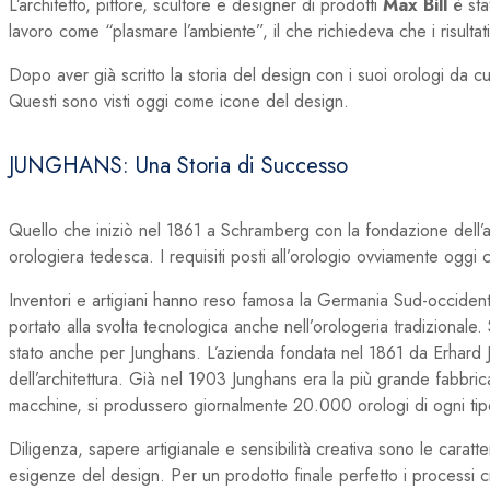
L’architetto, pittore, scultore e designer di prodotti
Max Bill
è sta
lavoro come “plasmare l’ambiente”, il che richiedeva che i risulta
Dopo aver già scritto la storia del design con i suoi orologi da 
Questi sono visti oggi come icone del design.
JUNGHANS: Una Storia di Successo
Quello che iniziò nel 1861 a Schramberg con la fondazione dell’azi
orologiera tedesca. I requisiti posti all’orologio ovviamente ogg
Inventori e artigiani hanno reso famosa la Germania Sud-occident
portato alla svolta tecnologica anche nell’orologeria tradizional
stato anche per Junghans. L’azienda fondata nel 1861 da Erhard J
dell’architettura. Già nel 1903 Junghans era la più grande fabbr
macchine, si produssero giornalmente 20.000 orologi di ogni tipo
Diligenza, sapere artigianale e sensibilità creativa sono le carat
esigenze del design. Per un prodotto finale perfetto i processi cre