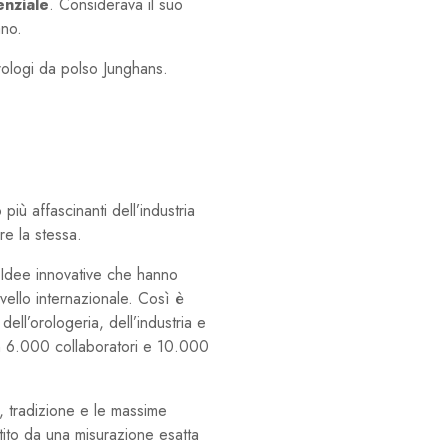
enziale
. Considerava il suo
ano.
rologi da polso Junghans.
iù affascinanti dell’industria
re la stessa.
. Idee innovative che hanno
vello internazionale. Così è
ll’orologeria, dell’industria e
on 6.000 collaboratori e 10.000
e, tradizione e le massime
ntito da una misurazione esatta