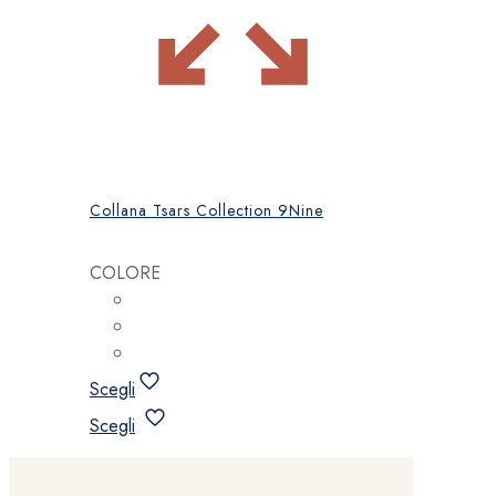
Collana Tsars Collection 9Nine
COLORE
Scegli
Questo
Scegli
prodotto
ha
più