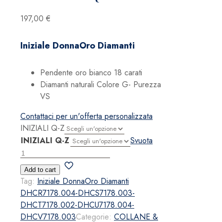
197,00
€
Iniziale DonnaOro Diamanti
Pendente oro bianco 18 carati
Diamanti naturali Colore G- Purezza
VS
Contattaci per un'offerta personalizzata
INIZIALI Q-Z
INIZIALI Q-Z
Svuota
Iniziale
DonnaOro
Add to cart
Diamanti
Tag:
Iniziale DonnaOro Diamanti
Q-
DHCR7178.004-DHCS7178.003-
Z
DHCT7178.002-DHCU7178.004-
quantità
DHCV7178.003
Categorie:
COLLANE &