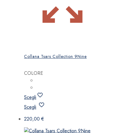
Collana Tsars Collection 9Nine
COLORE
Scegli
Questo
Scegli
prodotto
ha
220,00
€
più
varianti.