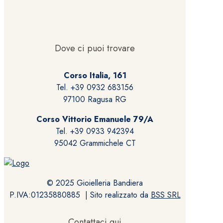
varianti.
Le
opzioni
possono
Dove ci puoi trovare
essere
scelte
Corso Italia, 161
nella
Tel. +39 0932 683156
pagina
97100 Ragusa RG
del
prodotto
Corso Vittorio Emanuele 79/A
Tel. +39 0933 942394
95042 Grammichele CT
© 2025 Gioielleria Bandiera
P.IVA:01235880885 | Sito realizzato da
BSS SRL
Contattaci qui