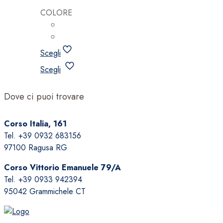
COLORE
Scegli
Questo
Scegli
prodotto
ha
Dove ci puoi trovare
più
varianti.
Corso Italia, 161
Le
Tel. +39 0932 683156
opzioni
97100 Ragusa RG
possono
essere
Corso Vittorio Emanuele 79/A
scelte
Tel. +39 0933 942394
nella
95042 Grammichele CT
pagina
del
prodotto