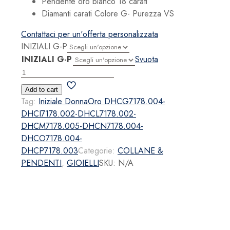
Pendente oro bianco 18 carati
Diamanti carati Colore G- Purezza VS
Contattaci per un'offerta personalizzata
INIZIALI G-P
INIZIALI G-P
Svuota
Iniziale
DonnaOro
Add to cart
Diamanti
Tag:
Iniziale DonnaOro DHCG7178.004-
G-
DHCI7178.002-DHCL7178.002-
P
DHCM7178.005-DHCN7178.004-
quantità
DHCO7178.004-
DHCP7178.003
Categorie:
COLLANE &
PENDENTI
,
GIOIELLI
SKU:
N/A