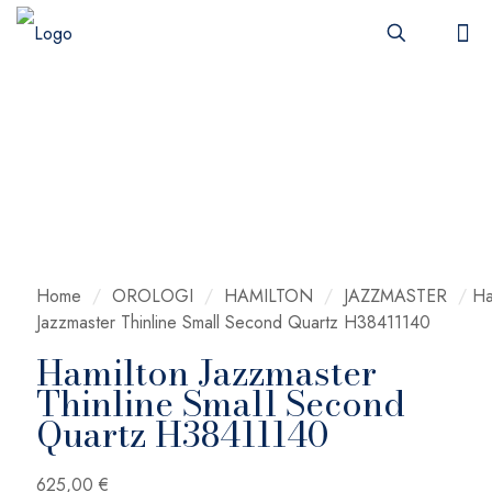
Home
/
OROLOGI
/
HAMILTON
/
JAZZMASTER
/
Ha
Jazzmaster Thinline Small Second Quartz H38411140
Hamilton Jazzmaster
Thinline Small Second
Quartz H38411140
625,00
€