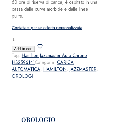
60 ore di riserva di carica, è ospitato in una
cassa dalle curve morbide e dalle linee
pulite.
Contattaci per un'offerta personalizzata
Hamilton
Jazzmaster
Add to cart
Auto
Tag:
Hamilton Jazzmaster Auto Chrono
Chrono
H32596141
Categorie:
CARICA
H32596141
AUTOMATICA
,
HAMILTON
,
JAZZMASTER
,
quantità
OROLOGI
OROLOGIO