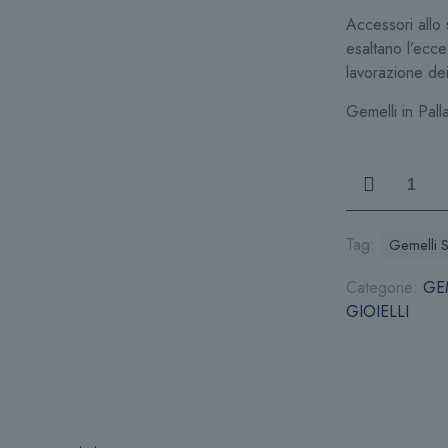
Accessori allo
esaltano l’ecc
lavorazione dei
Gemelli in Pall
Gemelli
ST
Dupont
Round
Tag:
Gemelli 
005581
Categorie:
GE
quantità
GIOIELLI