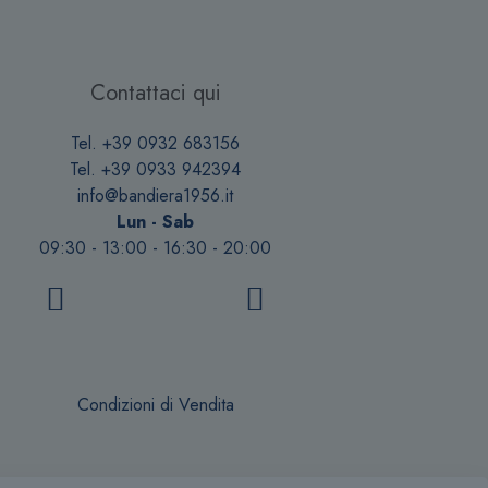
opzioni
possono
essere
scelte
Contattaci qui
nella
pagina
Tel. +39 0932 683156
del
Tel. +39 0933 942394
prodotto
info@bandiera1956.it
Lun - Sab
09:30 - 13:00 - 16:30 - 20:00
Condizioni di Vendita