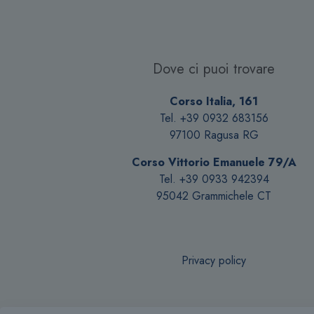
opzioni
possono
essere
scelte
Dove ci puoi trovare
nella
pagina
Corso Italia, 161
del
Tel. +39 0932 683156
prodotto
97100 Ragusa RG
Corso Vittorio Emanuele 79/A
Tel. +39 0933 942394
95042 Grammichele CT
Privacy policy