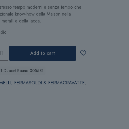
 stesso tempo moderni e senza tempo che
ezionale know-how della Maison nella
 metalli e della lacca.
adio.
Add to cart
ST Dupont Round 005581
MELLI, FERMASOLDI & FERMACRAVATTE
,