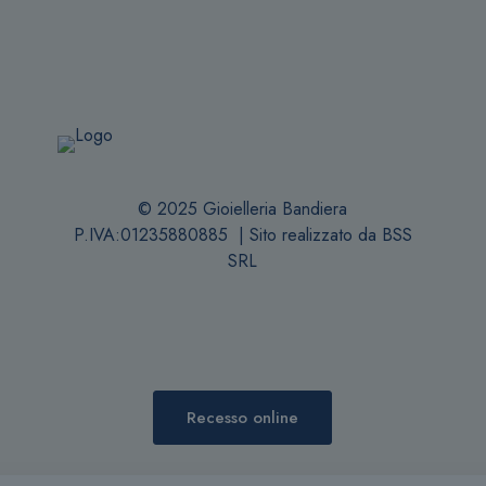
opzioni
possono
essere
scelte
nella
pagina
del
prodotto
© 2025 Gioielleria Bandiera
P.IVA:01235880885 | Sito realizzato da
BSS
SRL
Recesso online