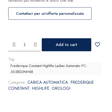
rendono più moderno e unico che mai.
Contattaci per un'offerta personalizzata
Frederique
Add to cart
Constant
Highlife
Ladies
Tag:
Automatic
Frederique Constant Highlife Ladies Automatic FC-
FC-
303BD2NH6B
303BD2NH6B
Categorie:
CARICA AUTOMATICA
,
FREDERIQUE
quantità
CONSTANT
,
HIGHLIFE
,
OROLOGI