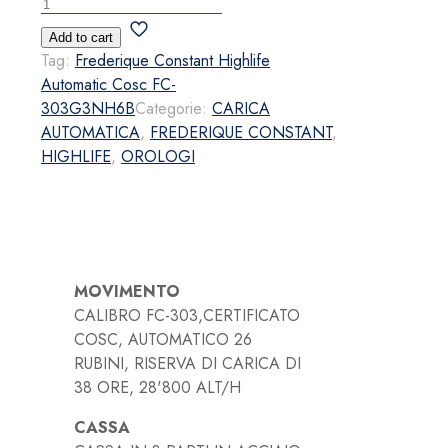
Frederique
Constant
Add to cart
Highlife
Tag:
Frederique Constant Highlife
Automatic
Automatic Cosc FC-
Cosc
303G3NH6B
Categorie:
CARICA
FC-
AUTOMATICA
,
FREDERIQUE CONSTANT
,
303G3NH6B
HIGHLIFE
,
OROLOGI
quantità
MOVIMENTO
CALIBRO FC-303,CERTIFICATO
COSC, AUTOMATICO 26
RUBINI, RISERVA DI CARICA DI
38 ORE, 28'800 ALT/H
CASSA