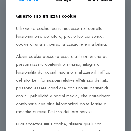
gioiello.
Al centro della produzione giace un ciclo ben definito,
Questo sito utilizza i cookie
all’interno del quale i prodotti vengono continuamente
controllati, e solo una volta assicurata la qualità,
Utilizziamo cookie tecnici necessari al corretto
possono lasciare l’azienda. La passione dei nostri
funzionamento del sito e, previo tuo consenso,
esperti, unita all’abilità e all’attenzione per il più piccolo
cookie di analisi, personalizzazione e marketing.
dettaglio, sono il segreto dell’eccezionale qualità
racchiusa in ogni gioiello. Una moltitudine di pezzi,
Alcuni cookie possono essere utilizzati anche per
compone gioielli unici con movimenti meccanici creati
personalizzare contenuti e annunci, integrare
durante il loro assemblaggio.
funzionalità dei social media e analizzare il traffico
del sito. Le informazioni relative all’utilizzo del sito
possono essere condivise con i nostri partner di
analisi, pubblicità e social media, che potrebbero
Prodotti correlati
combinarle con altre informazioni da te fornite o
raccolte durante l’utilizzo dei loro servizi.
370,00
€
390,00
€
Puoi accettare tutti i cookie, rifiutare quelli non
Orecchini Tsars Collection
Collana Tsars Collection