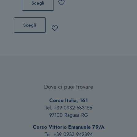
Scegli
Questo
prodotto
Scegli
ha
più
varianti.
Le
opzioni
possono
essere
scelte
Dove ci puoi trovare
nella
pagina
Corso Italia, 161
del
Tel. +39 0932 683156
prodotto
97100 Ragusa RG
Corso Vittorio Emanuele 79/A
Tel. +39 0933 942394