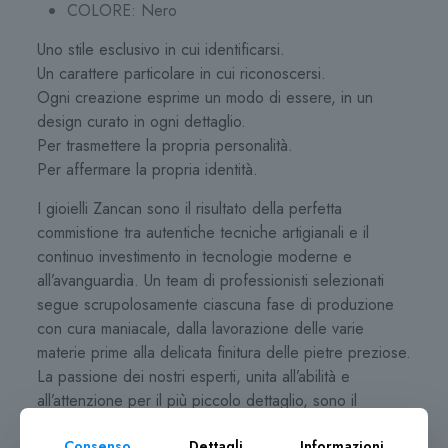
COLORE:
Nero
Uno stile esclusivo in cui identificarsi.
Un carattere particolare in cui riconoscersi.
Ogni creazione esprime un modo di essere, in un
design curato in ogni dettaglio.
Per trasmettere la propria personalità.
Per affermare la propria identità.
I gioielli Zancan sono il risultato della perfetta
commistione tra autentiche tecniche artigianali e il
continuo investimento in tecnologie moderne e
all’avanguardia. Un team di professionisti selezionati
segue scrupolosamente ciascuna fase di produzione
con cura maniacale, dalla lavorazione delle varie
materie prime alla delicata finitura delle pietre preziose.
La passione dei nostri esperti, unita all’abilità e
all’attenzione per il più piccolo dettaglio, sono il
segreto dell’eccezionale qualità racchiusa in ogni
Consenso
Dettagli
Informazioni