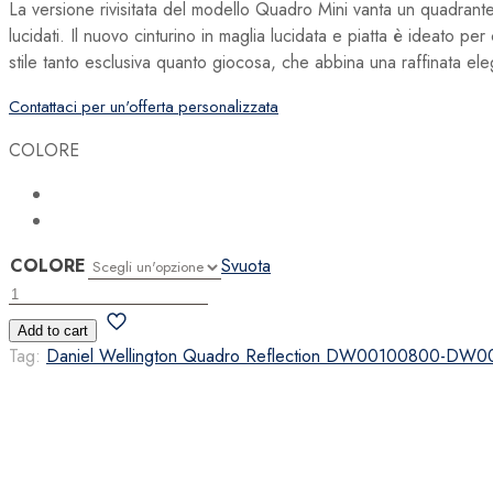
La versione rivisitata del modello Quadro Mini vanta un quadran
lucidati. Il nuovo cinturino in maglia lucidata e piatta è ideato per
stile tanto esclusiva quanto giocosa, che abbina una raffinata e
Contattaci per un'offerta personalizzata
COLORE
COLORE
Svuota
Daniel
Wellington
Add to cart
Quadro
Tag:
Daniel Wellington Quadro Reflection DW00100800-DW
Reflection
quantità