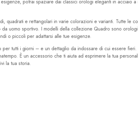
igenze, potrai spaziare dai classici orologi eleganti in acciaio a m
ndi, quadrati e rettangolari in varie colorazioni e varianti. Tutte le 
o da uomo sportivo. I modelli della collezione Quadro sono orologi p
ndi o piccoli per adattarsi alle tue esigenze.
o per tutti i giorni – e un dettaglio da indossare di cui essere fier
egnatempo. È un accessorio che ti aiuta ad esprimere la tua personalit
i la tua storia.