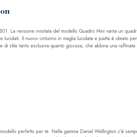
ion
a versione rivisitata del modello Quadro Mini vanta un quadra
lucidati. Il nuovo cinturino in maglia lucidata e piatta è ideato pe
ione di stile tanto esclusiva quanto giocosa, che abbina una raffina
l modello perfetto per te. Nella gamma Daniel Wellington c’è semp