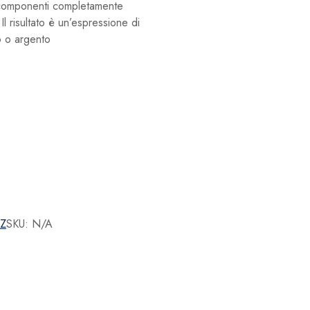
i componenti completamente
Il risultato è un’espressione di
o o argento
Z
SKU:
N/A