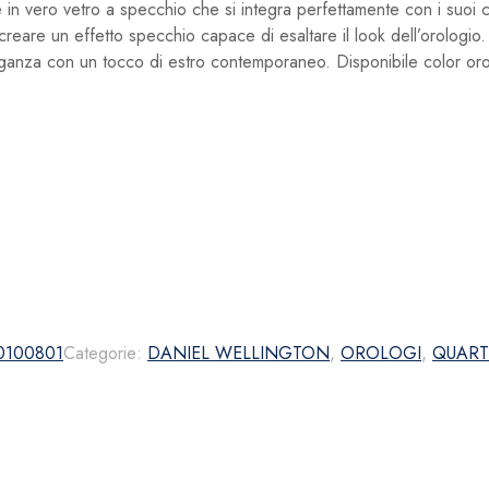
te in vero vetro a specchio che si integra perfettamente con i suo
 creare un effetto specchio capace di esaltare il look dell’orologio. 
leganza con un tocco di estro contemporaneo. Disponibile color or
00100801
Categorie:
DANIEL WELLINGTON
,
OROLOGI
,
QUART