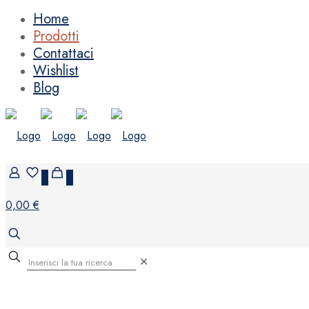
Home
Prodotti
Contattaci
Wishlist
Blog
0
0
0,00 €
✕