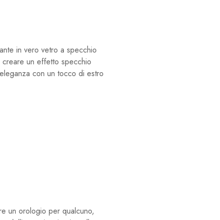
nte in vero vetro a specchio
r creare un effetto specchio
ta eleganza con un tocco di estro
re un orologio per qualcuno,