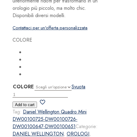
ulteriormente ridotti per trasformarlo in un
orologio più piccolo, ma molto chic.
Disponibili diversi modelli.
Contattaci per un'offerta personalizzata
COLORE
COLORE
Svuota
Daniel
Wellington
Add to cart
Quadro
Tag:
Daniel Wellington Quadro Mini
Mini
DW00100725-DW00100726-
quantità
DW00100647-DW00100651
Categorie:
DANIEL WELLINGTON
,
OROLOGI
,