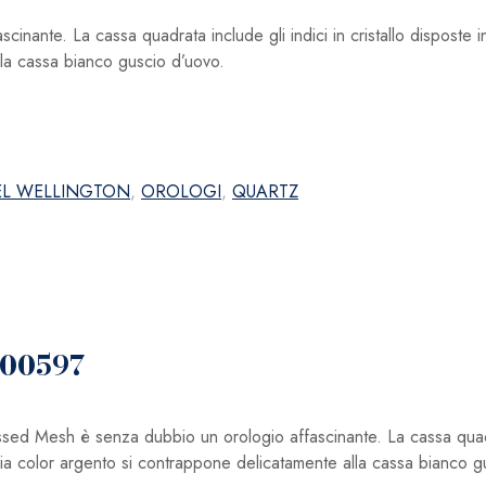
ante. La cassa quadrata include gli indici in cristallo disposte i
lla cassa bianco guscio d’uovo.
EL WELLINGTON
,
OROLOGI
,
QUARTZ
100597
 Mesh è senza dubbio un orologio affascinante. La cassa quadrat
aglia color argento si contrappone delicatamente alla cassa bianco g