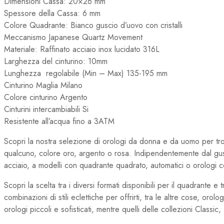
Dimensioni Cassa: 20×26 mm
Spessore della Cassa: 6
mm
Colore Quadrante: Bianco guscio d’uovo con cristalli
Meccanismo
Japanese Quartz Movement
Materiale:
Raffinato acciaio inox lucidato 316L
Larghezza del cinturino: 10
mm
Lunghezza regolabile
(Min – Max) 135-195 mm
Cinturino Maglia Milano
Colore cinturino Argento
Cinturini intercambiabili Si
Resistente all’acqua
fino a 3ATM
Scopri la nostra selezione di orologi da donna e da uomo per tr
qualcuno, colore oro, argento o rosa. Indipendentemente dal gust
acciaio, a modelli con quadrante quadrato, automatici o orologi co
Scopri la scelta tra i diversi formati disponibili per il quadrante e
combinazioni di stili eclettiche per offrirti, tra le altre cose, o
orologi piccoli e sofisticati, mentre quelli delle collezioni Classi