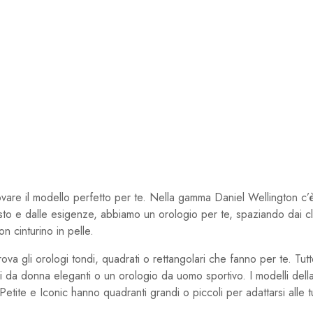
ovare il modello perfetto per te. Nella gamma Daniel Wellington c
o e dalle esigenze, abbiamo un orologio per te, spaziando dai clas
n cinturino in pelle.
 trova gli orologi tondi, quadrati o rettangolari che fanno per te. Tut
rologi da donna eleganti o un orologio da uomo sportivo. I modelli d
c, Petite e Iconic hanno quadranti grandi o piccoli per adattarsi alle