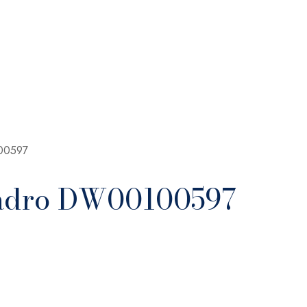
100597
uadro DW00100597