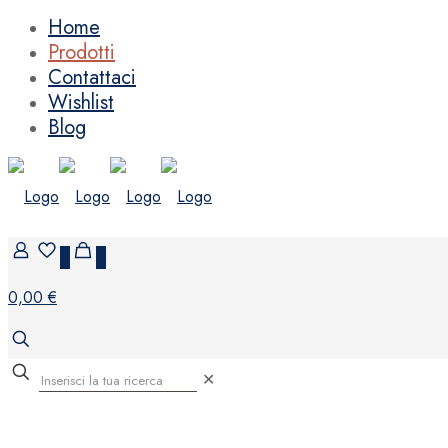
Home
Prodotti
Contattaci
Wishlist
Blog
0
0
0,00 €
✕