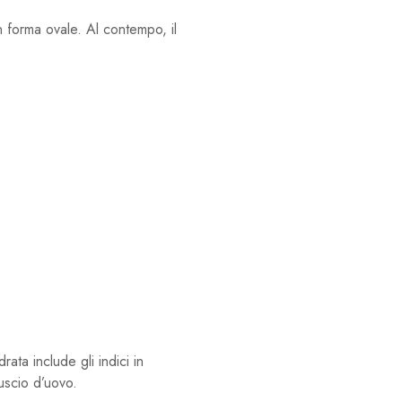
n forma ovale. Al contempo, il
a include gli indici in
uscio d’uovo.