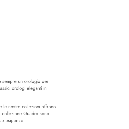
’è sempre un orologio per
sici orologi eleganti in
te le nostre collezioni offrono
ella collezione Quadro sono
 tue esigenze.