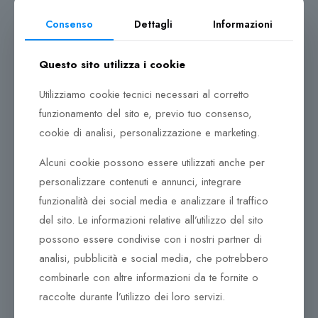
continuo investimento in tecnologie moderne e
Consenso
Dettagli
Informazioni
all’avanguardia. Un team di professionisti selezionati
segue scrupolosamente ciascuna fase di produzione
con cura maniacale, dalla lavorazione delle varie
Questo sito utilizza i cookie
materie prime alla delicata finitura delle pietre preziose.
La passione dei nostri esperti, unita all’abilità e
Utilizziamo cookie tecnici necessari al corretto
all’attenzione per il più piccolo dettaglio, sono il
funzionamento del sito e, previo tuo consenso,
segreto dell’eccezionale qualità racchiusa in ogni
cookie di analisi, personalizzazione e marketing.
gioiello.
Alcuni cookie possono essere utilizzati anche per
Al centro della produzione giace un ciclo ben definito,
personalizzare contenuti e annunci, integrare
all’interno del quale i prodotti vengono continuamente
funzionalità dei social media e analizzare il traffico
controllati, e solo una volta assicurata la qualità,
del sito. Le informazioni relative all’utilizzo del sito
possono lasciare l’azienda. La passione dei nostri
possono essere condivise con i nostri partner di
esperti, unita all’abilità e all’attenzione per il più piccolo
dettaglio, sono il segreto dell’eccezionale qualità
analisi, pubblicità e social media, che potrebbero
racchiusa in ogni gioiello. Una moltitudine di pezzi,
combinarle con altre informazioni da te fornite o
compone gioielli unici con movimenti meccanici creati
raccolte durante l’utilizzo dei loro servizi.
durante il loro assemblaggio.