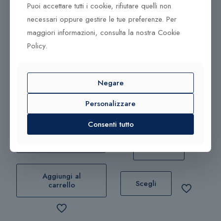
Puoi accettare tutti i cookie, rifiutare quelli non
necessari oppure gestire le tue preferenze. Per
maggiori informazioni, consulta la nostra Cookie
Policy.
Prodotti correlati
360,00
€
300,00
€
Negare
Collana Tsars Collection
Collana Tsar Collection
Personalizzare
Alexandra P818R
Alexandra
Consenti tutto
Aggiungi al
carrello
Scegli
Questo
Aggiungi al
prodotto
Scegli
carrello
ha
più
varianti.