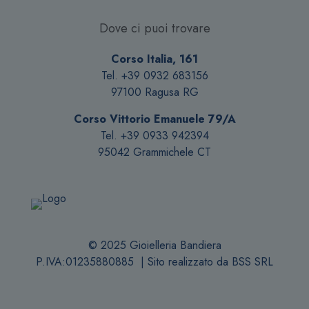
essere
scelte
Dove ci puoi trovare
nella
pagina
Corso Italia, 161
del
Tel. +39 0932 683156
prodotto
97100 Ragusa RG
Corso Vittorio Emanuele 79/A
Tel. +39 0933 942394
95042 Grammichele CT
© 2025 Gioielleria Bandiera
P.IVA:01235880885 | Sito realizzato da
BSS SRL