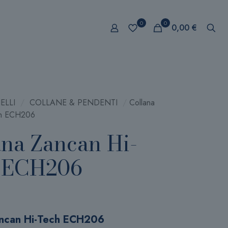
0
0
0,00
€
ELLI
/
COLLANE & PENDENTI
/
Collana
ch ECH206
ana Zancan Hi-
 ECH206
ancan Hi-Tech ECH206