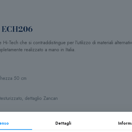
h ECH206
Tech che si contraddistingue per l’utilizzo di materiali alternativi
pletamente realizzato a mano in Italia.
unghezza 50 cm
esturizzato, dettaglio Zancan
enso
Dettagli
Inform