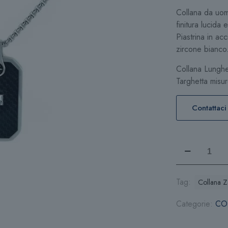
Collana da uom
finitura lucida
Piastrina in ac
zircone bianco
Collana Lungh
Targhetta misu
Contattaci
Collana
Zancan
Hi-
Tech
Tag:
Collana 
ECH206
Categorie:
CO
quantità