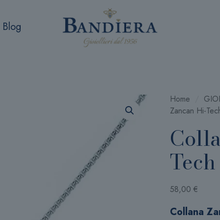
Blog
Home
/
GIOI
Zancan Hi-Te
Coll
Tech
58,00
€
Collana Z