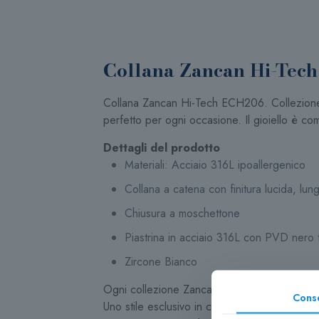
Collana Zancan Hi-Tec
Collana Zancan Hi-Tech ECH206. Collezione Hi-
perfetto per ogni occasione. Il gioiello è com
Dettagli del prodotto
Materiali:
Acciaio 316L ipoallergenico
Collana a catena con finitura lucida, l
Chiusura a moschettone
Piastrina in acciaio 316L con PVD nero t
Zircone Bianco
Ogni collezione Zancan è un codice.
Cons
Uno stile esclusivo in cui identificarsi.