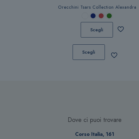
Orecchini Tsars Collection Alexandra
Scegli
Questo
prodotto
Scegli
ha
più
varianti.
Le
opzioni
possono
essere
scelte
nella
Dove ci puoi trovare
pagina
del
Corso Italia, 161