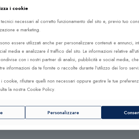
izza i cookie
 un design curato in ogni dettaglio.
 tecnici necessari al corretto funzionamento del sito e, previo tuo co
zzazione e marketing.
etta commistione tra autentiche tecniche artigianali e il continuo inv
ono essere utilizzati anche per personalizzare contenuti e annunci, in
elezionati segue scrupolosamente ciascuna fase di produzione con cu
cial media e analizzare il traffico del sito. Le informazioni relative all’uti
e preziose. La passione dei nostri esperti, unita all’abilità e all’atten
ogni gioiello.
ndivise con i nostri partner di analisi, pubblicità e social media, c
e informazioni da te fornite o raccolte durante l’utilizzo dei loro serviz
definito, all’interno del quale i prodotti vengono continuamente con
e dei nostri esperti, unita all’abilità e all’attenzione per il più pic
ti i cookie, rifiutare quelli non necessari oppure gestire le tue preferen
udine di pezzi, compone gioielli unici con movimenti meccanici creat
ulta la nostra Cookie Policy.
prio futuro, Zancan si impegna alla protezione dell’ambiente ed a
tutto quello che è nelle possibilità al fine di ridurre al minimo l
re
Personalizzare
Consent