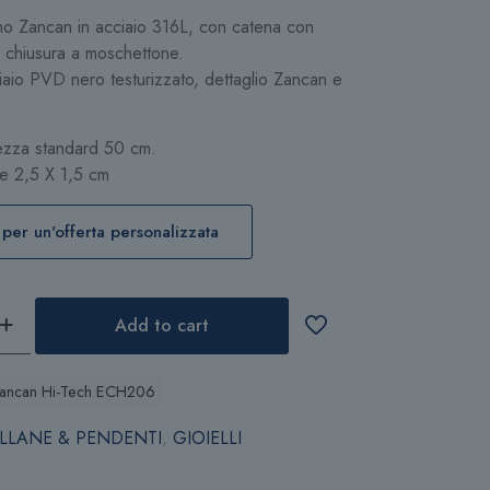
o Zancan in acciaio 316L, con catena con
 e chiusura a moschettone.
ciaio PVD nero testurizzato, dettaglio Zancan e
.
ezza standard 50 cm.
re 2,5 X 1,5 cm
 per un'offerta personalizzata
Add to cart
Zancan Hi-Tech ECH206
LLANE & PENDENTI
,
GIOIELLI