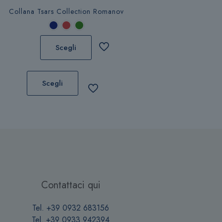
Collana Tsars Collection Romanov
Scegli
Questo
prodotto
Scegli
ha
più
varianti.
Le
opzioni
possono
essere
scelte
Contattaci qui
nella
pagina
Tel. +39 0932 683156
del
Tel. +39 0933 942394