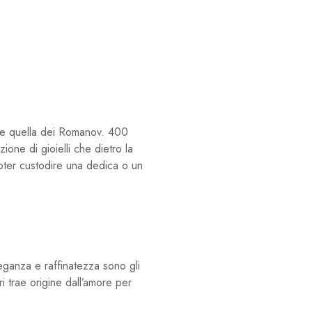
me quella dei Romanov. 400
one di gioielli che dietro la
poter custodire una dedica o un
leganza e raffinatezza sono gli
i trae origine dall’amore per