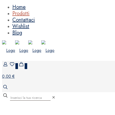
Home
Prodotti
Contattaci
Wishlist
Blog
0
0
0,00 €
✕