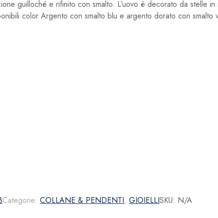
e guilloché e rifinito con smalto. L’uovo è decorato da stelle in r
onibili color Argento con smalto blu e argento dorato con smalto 
B
Categorie:
COLLANE & PENDENTI
,
GIOIELLI
SKU:
N/A