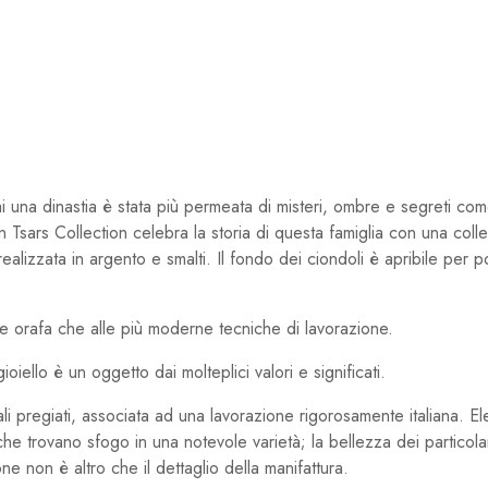
v
 dinastia è stata più permeata di misteri, ombre e segreti co
sars Collection celebra la storia di questa famiglia con una collezi
lizzata in argento e smalti. Il fondo dei ciondoli è apribile per 
izione orafa che alle più moderne tecniche di lavorazione.
ello è un oggetto dai molteplici valori e significati.
ali pregiati, associata ad una lavorazione rigorosamente italiana. E
che trovano sfogo in una notevole varietà; la bellezza dei particolar
one non è altro che il dettaglio della manifattura.