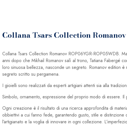
quantità
Collana Tsars Collection Romano
Collana Tsars Collection Romanov ROP06YGR-ROP05WDB. Mai una
anni dopo che Mikhail Romanov salì al trono, Tatiana Fabergé con T
loro sinuosa bellezza, nasconde un segreto. Romanov edition è rea
segreto scritto su pergamena.
I gioielli sono realizzati da esperti artigiani attenti sia alla trad
Simbolo, ornamento, espressione del proprio modo di essere. Il gioi
Ogni creazione è il risultato di una ricerca approfondita di materi
obbiettivi a cui fanno fede, garantendo gusto, stile e distinzione 
l’artigianato e la voglia di innovare in ogni collezione. L’imperfezi