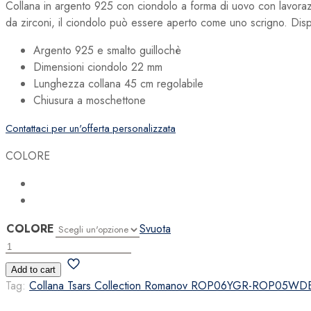
Collana in argento 925 con ciondolo a forma di uovo con lavorazion
da zirconi, il ciondolo può essere aperto come uno scrigno. Disp
Argento 925 e smalto guillochè
Dimensioni ciondolo 22 mm
Lunghezza collana 45 cm regolabile
Chiusura a moschettone
Contattaci per un'offerta personalizzata
COLORE
COLORE
Svuota
Collana
Tsars
Add to cart
Collection
Tag:
Collana Tsars Collection Romanov ROP06YGR-ROP05WD
Romanov