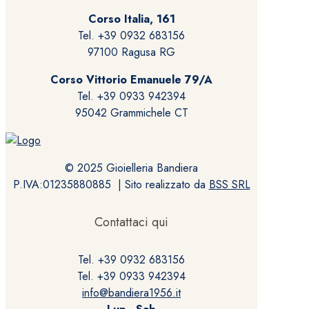
scelte
Corso Italia, 161
nella
Tel. +39 0932 683156
pagina
97100 Ragusa RG
del
prodotto
Corso Vittorio Emanuele 79/A
Tel. +39 0933 942394
95042 Grammichele CT
© 2025 Gioielleria Bandiera
P.IVA:01235880885 | Sito realizzato da
BSS SRL
Contattaci qui
Tel. +39 0932 683156
Tel. +39 0933 942394
info@bandiera1956.it