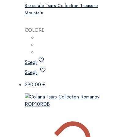
Bracciale Tsars Collection Treasure
Mountain
COLORE
Scegli
Questo
Scegli
prodotto
ha
290,00
€
più
varianti.
Le
opzioni
possono
essere
scelte