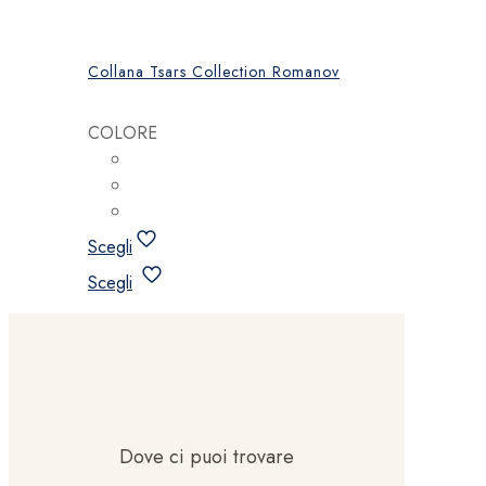
Collana Tsars Collection Romanov
COLORE
Scegli
Questo
Scegli
prodotto
ha
più
varianti.
Le
opzioni
possono
Dove ci puoi trovare
essere