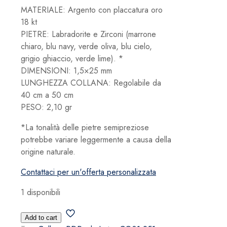
MATERIALE: Argento con placcatura oro
18 kt
PIETRE: Labradorite e Zirconi (marrone
chiaro, blu navy, verde oliva, blu cielo,
grigio ghiaccio, verde lime). *
DIMENSIONI: 1,5×25 mm
LUNGHEZZA COLLANA: Regolabile da
40 cm a 50 cm
PESO: 2,10 gr
*La tonalità delle pietre semipreziose
potrebbe variare leggermente a causa della
origine naturale.
Contattaci per un'offerta personalizzata
1 disponibili
Collana
Add to cart
PDPaola