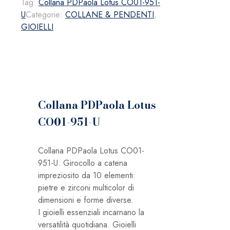
Tag:
Collana PDPaola Lotus CO01-951-
Lotus
U
Categorie:
COLLANE & PENDENTI
,
CO01-
GIOIELLI
951-
U
quantità
Collana PDPaola Lotus
CO01-951-U
Collana PDPaola Lotus CO01-
951-U. Girocollo a catena
impreziosito da 10 elementi:
pietre e zirconi multicolor di
dimensioni e forme diverse.
I gioielli essenziali incarnano la
versatilità quotidiana. Gioielli