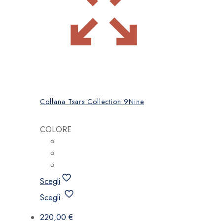
Collana Tsars Collection 9Nine
COLORE
Scegli
Questo
Scegli
prodotto
ha
220,00
€