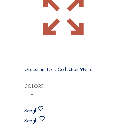
Orecchini Tsars Collection 9Nine
COLORE
Scegli
Questo
Scegli
prodotto
ha