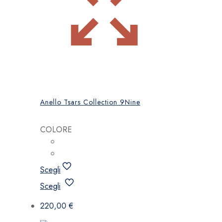
Anello Tsars Collection 9Nine
COLORE
Scegli
Questo
Scegli
prodotto
ha
220,00
€
più