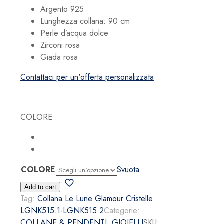
Argento 925
Lunghezza collana: 90 cm
Perle d’acqua dolce
Zirconi rosa
Giada rosa
Contattaci per un'offerta personalizzata
COLORE
COLORE
Svuota
Collana
Add to cart
Le
Tag:
Collana Le Lune Glamour Cristelle
Lune
LGNK515.1-LGNK515.2
Categorie:
Glamour
COLLANE & PENDENTI
,
GIOIELLI
SKU: