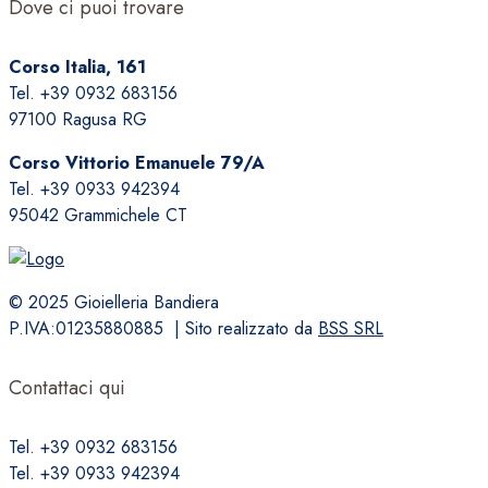
Dove ci puoi trovare
più
varianti.
Corso Italia, 161
Le
Tel. +39 0932 683156
opzioni
97100 Ragusa RG
possono
essere
Corso Vittorio Emanuele 79/A
scelte
Tel. +39 0933 942394
nella
95042 Grammichele CT
pagina
del
prodotto
© 2025 Gioielleria Bandiera
P.IVA:01235880885 | Sito realizzato da
BSS SRL
Contattaci qui
Tel. +39 0932 683156
Tel. +39 0933 942394