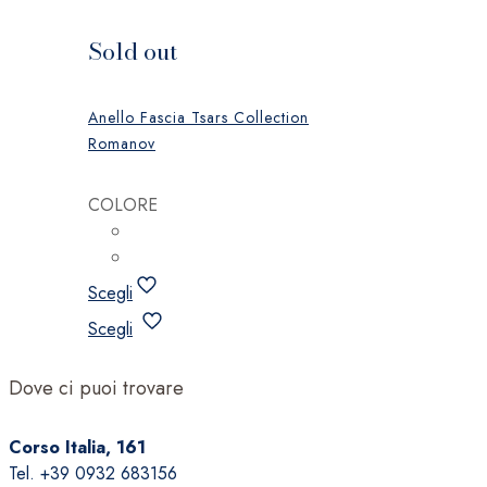
Sold out
Anello Fascia Tsars Collection
Romanov
COLORE
Scegli
Questo
Scegli
prodotto
ha
Dove ci puoi trovare
più
varianti.
Corso Italia, 161
Le
Tel. +39 0932 683156
opzioni