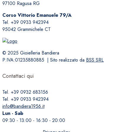
97100 Ragusa RG
possono
essere
Corso Vittorio Emanuele 79/A
scelte
Tel. +39 0933 942394
nella
95042 Grammichele CT
pagina
del
prodotto
© 2025 Gioielleria Bandiera
P.IVA:01235880885 | Sito realizzato da
BSS SRL
Contattaci qui
Tel. +39 0932 683156
Tel. +39 0933 942394
info@bandiera1956.it
Lun - Sab
09:30 - 13:00 - 16:30 - 20:00