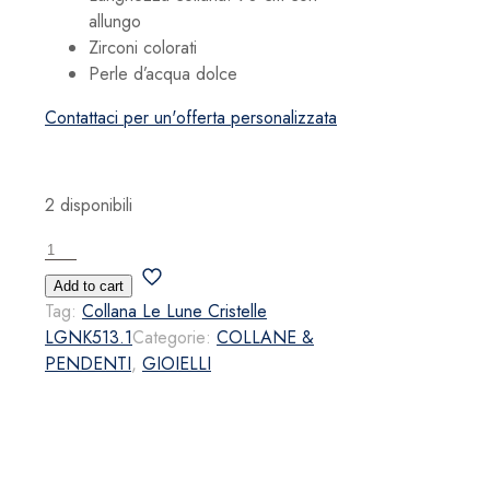
allungo
Zirconi colorati
Perle d’acqua dolce
Contattaci per un'offerta personalizzata
2 disponibili
Collana
Le
Add to cart
Lune
Tag:
Collana Le Lune Cristelle
Cristelle
LGNK513.1
Categorie:
COLLANE &
LGNK513.1
PENDENTI
,
GIOIELLI
quantità