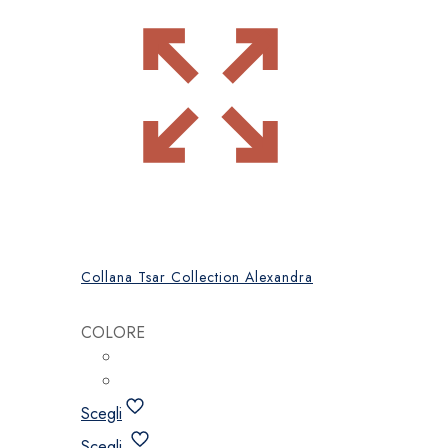
Collana Tsar Collection Alexandra
COLORE
Scegli
Questo
Scegli